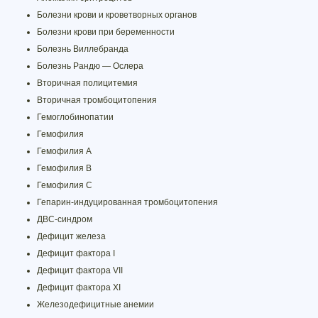
Болезни крови и кроветворных органов
Болезни крови при беременности
Болезнь Виллебранда
Болезнь Рандю — Ослера
Вторичная полицитемия
Вторичная тромбоцитопения
Гемоглобинопатии
Гемофилия
Гемофилия A
Гемофилия B
Гемофилия C
Гепарин-индуцированная тромбоцитопения
ДВС-синдром
Дефицит железа
Дефицит фактора I
Дефицит фактора VII
Дефицит фактора XI
Железодефицитные анемии