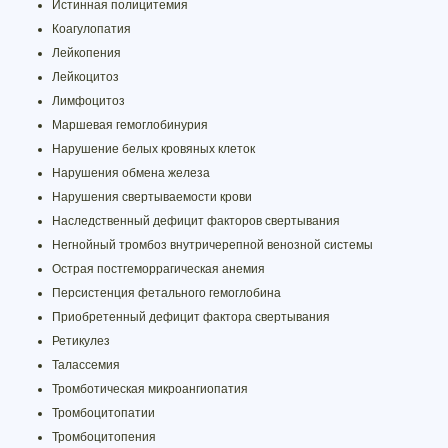
Истинная полицитемия
Коагулопатия
Лейкопения
Лейкоцитоз
Лимфоцитоз
Маршевая гемоглобинурия
Нарушение белых кровяных клеток
Нарушения обмена железа
Нарушения свертываемости крови
Наследственный дефицит факторов свертывания
Негнойный тромбоз внутричерепной венозной системы
Острая постгеморрагическая анемия
Персистенция фетального гемоглобина
Приобретенный дефицит фактора свертывания
Ретикулез
Талассемия
Тромботическая микроангиопатия
Тромбоцитопатии
Тромбоцитопения