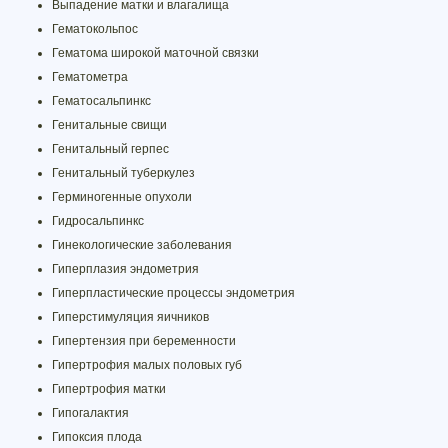
Выпадение матки и влагалища
Гематокольпос
Гематома широкой маточной связки
Гематометра
Гематосальпинкс
Генитальные свищи
Генитальный герпес
Генитальный туберкулез
Герминогенные опухоли
Гидросальпинкс
Гинекологические заболевания
Гиперплазия эндометрия
Гиперпластические процессы эндометрия
Гиперстимуляция яичников
Гипертензия при беременности
Гипертрофия малых половых губ
Гипертрофия матки
Гипогалактия
Гипоксия плода