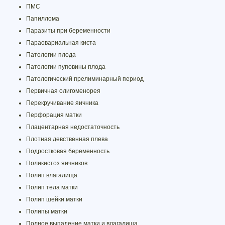
ПМС
Папиллома
Паразиты при беременности
Параовариальная киста
Патологии плода
Патологии пуповины плода
Патологический прелиминарный период
Первичная олигоменорея
Перекручивание яичника
Перфорация матки
Плацентарная недостаточность
Плотная девственная плева
Подростковая беременность
Поликистоз яичников
Полип влагалища
Полип тела матки
Полип шейки матки
Полипы матки
Полное выпадение матки и влагалища