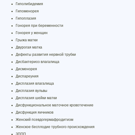
Гиполибидемия
Гипоменорея
Гипоплазия
Гонорея при беременности
Гонорея у женщин
Грыжа матки
Двурогая матка
Дефекты развития нервной трубки
Дисбактериоз влагалища
Дисменорея
Диспареуния
Дисплазия влагалища
Дисплазия вульвы
Дисплазия шейки матки
Дисфункциональное маточное кровотечение
Дисфункция яичников
Женский псевдогермафродитизм
Женское бесплодие трубного происхождения
ЗППП