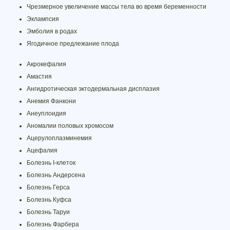
Чрезмерное увеличение массы тела во время беременности
Эклампсия
Эмболия в родах
Ягодичное предлежание плода
Акрокефалия
Амастия
Ангидротическая эктодермальная дисплазия
Анемия Фанкони
Анеуплоидия
Аномалии половых хромосом
Ацерулоплазминемия
Ацефалия
Болезнь I-клеток
Болезнь Андерсена
Болезнь Герса
Болезнь Куфса
Болезнь Таруи
Болезнь Фарбера