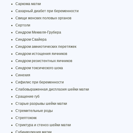
Саркома матки
Сахарный диабет при беременности
Свищи женских половых органов
Сертоли
Синдром Меккеля-Грубера
Синдром Свайера
Синдром амниотических перетяжек
Синдром истощения яичников
Синдром резистентных яичников
Синдром токсического шока
Синехия
Сифилис при беременности
Слабовыраженная дисплазия шейки матки
Сращение губ
Старые разрывы шейки матки
Стремительные роды
Стрептококк
Стриктура и стеноз шейки матки
Субинволюция матки