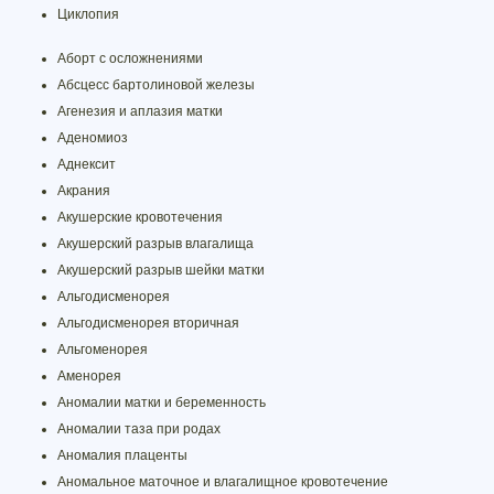
Циклопия
Аборт с осложнениями
Абсцесс бартолиновой железы
Агенезия и аплазия матки
Аденомиоз
Аднексит
Акрания
Акушерские кровотечения
Акушерский разрыв влагалища
Акушерский разрыв шейки матки
Альгодисменорея
Альгодисменорея вторичная
Альгоменорея
Аменорея
Аномалии матки и беременность
Аномалии таза при родах
Аномалия плаценты
Аномальное маточное и влагалищное кровотечение