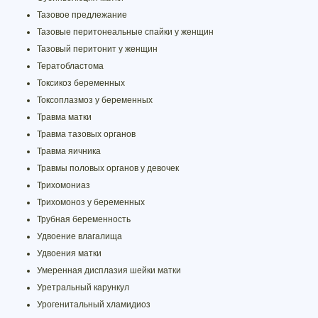
Тазовое предлежание
Тазовые перитонеальные спайки у женщин
Тазовый перитонит у женщин
Тератобластома
Токсикоз беременных
Токсоплазмоз у беременных
Травма матки
Травма тазовых органов
Травма яичника
Травмы половых органов у девочек
Трихомониаз
Трихомоноз у беременных
Трубная беременность
Удвоение влагалища
Удвоения матки
Умеренная дисплазия шейки матки
Уретральный карункул
Урогенитальный хламидиоз