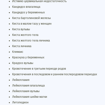
Истмико цервикальная недостаточность
Кандидоз влагалища
Кандидоз у беременных
Киста бартолиновой железы
Киста в малом тазу у женщин
Киста вульвы
Киста желтого тела
Киста желтого тела яичника
Киста яичника
Климакс
Краснуха у беременных
Крауроз вульвы
Кровотечение в третьем периоде родов
Кровотечения в последовом и раннем послеродовом периодах
Лейкоплакия
Лейкоплакия влагалища
Лейкоплакия вульвы
Лейкоплакия шейки матки
Литопедион