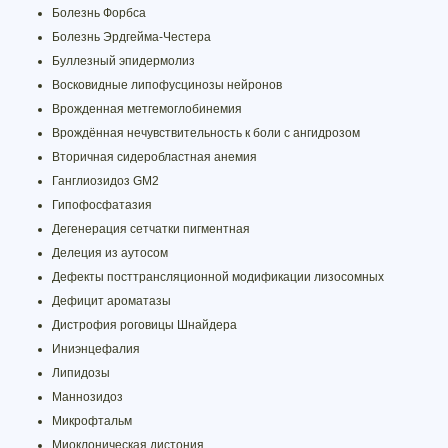
Болезнь Форбса
Болезнь Эрдгейма-Честера
Буллезный эпидермолиз
Восковидные липофусцинозы нейронов
Врожденная метгемоглобинемия
Врождённая нечувствительность к боли с ангидрозом
Вторичная сидеробластная анемия
Ганглиозидоз GM2
Гипофосфатазия
Дегенерация сетчатки пигментная
Делеция из аутосом
Дефекты посттрансляционной модификации лизосомных
Дефицит ароматазы
Дистрофия роговицы Шнайдера
Иниэнцефалия
Липидозы
Маннозидоз
Микрофтальм
Миоклоническая дистония