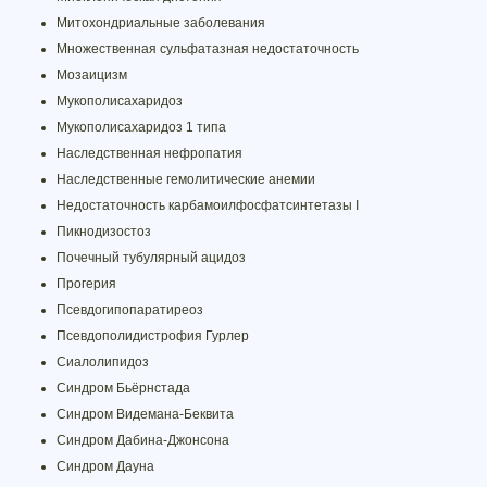
Митохондриальные заболевания
Множественная сульфатазная недостаточность
Мозаицизм
Мукополисахаридоз
Мукополисахаридоз 1 типа
Наследственная нефропатия
Наследственные гемолитические анемии
Недостаточность карбамоилфосфатсинтетазы I
Пикнодизостоз
Почечный тубулярный ацидоз
Прогерия
Псевдогипопаратиреоз
Псевдополидистрофия Гурлер
Сиалолипидоз
Синдром Бьёрнстада
Синдром Видемана-Беквита
Синдром Дабина-Джонсона
Синдром Дауна