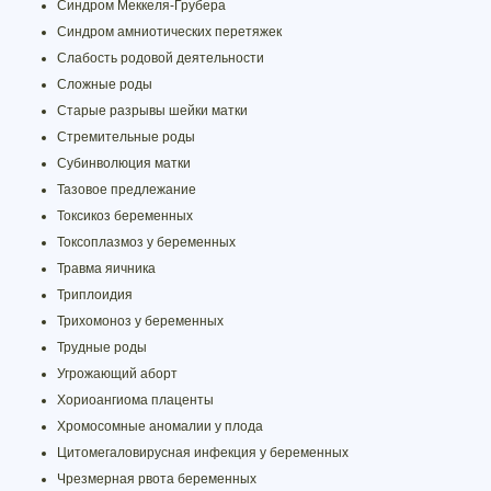
Синдром Меккеля-Грубера
Синдром амниотических перетяжек
Слабость родовой деятельности
Сложные роды
Старые разрывы шейки матки
Стремительные роды
Субинволюция матки
Тазовое предлежание
Токсикоз беременных
Токсоплазмоз у беременных
Травма яичника
Триплоидия
Трихомоноз у беременных
Трудные роды
Угрожающий аборт
Хориоангиома плаценты
Хромосомные аномалии у плода
Цитомегаловирусная инфекция у беременных
Чрезмерная рвота беременных