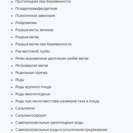
Протеинурия при беременности
Псевдогермафродитизм
Психогенная аменорея
Рабдомиома
Разрыв кисты яичника
Разрыв матки
Разрыв матки при беременности
Рак маточной трубы
Резко выраженная дисплазия шейки матки
Ретроверсия матки
Родильная горячка
Роды
Роды крупного плода
Роды многоплодные
Роды при несоответствии размеров таза и плода
Сальпингит
Сальпингоофорит
Самопроизвольные одноплодные роды
Самопроизвольные роды в затылочном предлежании