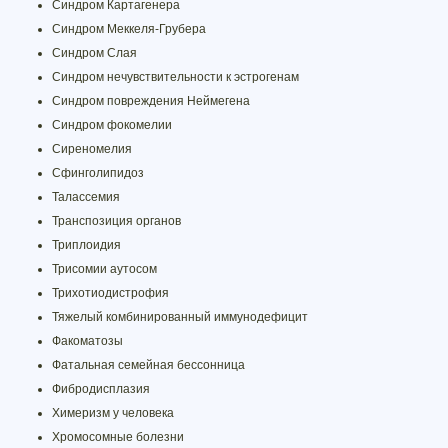
Синдром Картагенера
Синдром Меккеля-Грубера
Синдром Слая
Синдром нечувствительности к эстрогенам
Синдром повреждения Неймегена
Синдром фокомелии
Сиреномелия
Сфинголипидоз
Талассемия
Транспозиция органов
Триплоидия
Трисомии аутосом
Трихотиодистрофия
Тяжелый комбинированный иммунодефицит
Факоматозы
Фатальная семейная бессонница
Фибродисплазия
Химеризм у человека
Хромосомные болезни