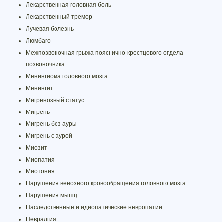
Лекарственная головная боль
Лекарственный тремор
Лучевая болезнь
Люмбаго
Межпозвоночная грыжа пояснично-крестцового отдела
позвоночника
Менингиома головного мозга
Менингит
Мигренозный статус
Мигрень
Мигрень без ауры
Мигрень с аурой
Миозит
Миопатия
Миотония
Нарушения венозного кровообращения головного мозга
Нарушения мышц
Наследственные и идиопатические невропатии
Невралгия