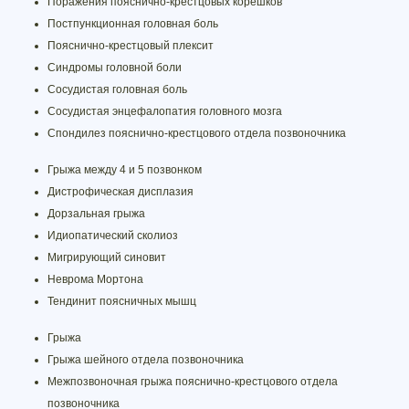
Поражения пояснично-крестцовых корешков
Постпункционная головная боль
Пояснично-крестцовый плексит
Синдромы головной боли
Сосудистая головная боль
Сосудистая энцефалопатия головного мозга
Спондилез пояснично-крестцового отдела позвоночника
Грыжа между 4 и 5 позвонком
Дистрофическая дисплазия
Дорзальная грыжа
Идиопатический сколиоз
Мигрирующий синовит
Неврома Мортона
Тендинит поясничных мышц
Грыжа
Грыжа шейного отдела позвоночника
Межпозвоночная грыжа пояснично-крестцового отдела
позвоночника