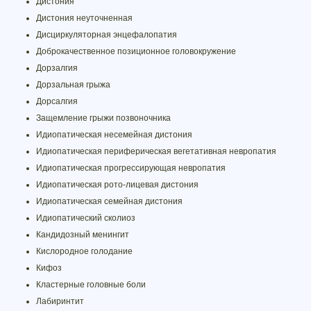
Дистония
Дистония неуточненная
Дисциркуляторная энцефалопатия
Доброкачественное позиционное головокружение
Дорзалгия
Дорзальная грыжа
Дорсалгия
Защемление грыжи позвоночника
Идиопатическая несемейная дистония
Идиопатическая периферическая вегетативная невропатия
Идиопатическая прогрессирующая невропатия
Идиопатическая рото-лицевая дистония
Идиопатическая семейная дистония
Идиопатический сколиоз
Кандидозный менингит
Кислородное голодание
Кифоз
Кластерные головные боли
Лабиринтит