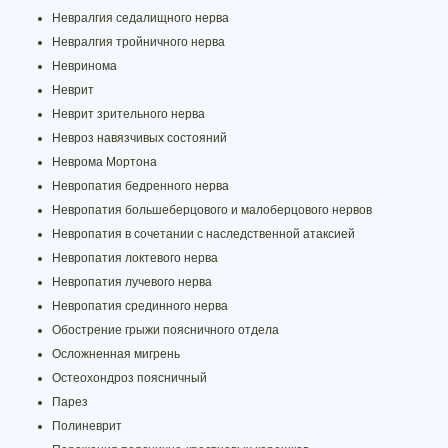
Невралгия седалищного нерва
Невралгия тройничного нерва
Невринома
Неврит
Неврит зрительного нерва
Невроз навязчивых состояний
Неврома Мортона
Невропатия бедренного нерва
Невропатия большеберцового и малоберцового нервов
Невропатия в сочетании с наследственной атаксией
Невропатия локтевого нерва
Невропатия лучевого нерва
Невропатия срединного нерва
Обострение грыжи поясничного отдела
Осложненная мигрень
Остеохондроз поясничный
Парез
Полиневрит