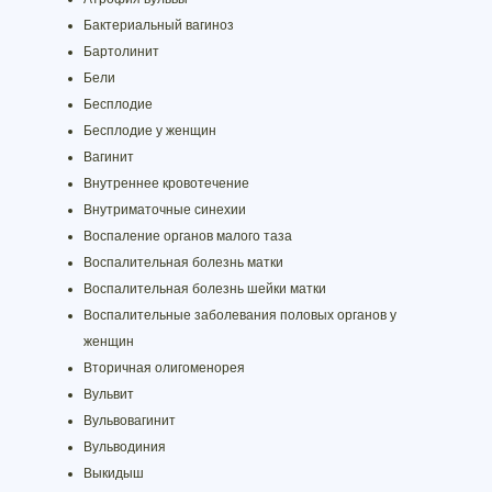
Бактериальный вагиноз
Бартолинит
Бели
Бесплодие
Бесплодие у женщин
Вагинит
Внутреннее кровотечение
Внутриматочные синехии
Воспаление органов малого таза
Воспалительная болезнь матки
Воспалительная болезнь шейки матки
Воспалительные заболевания половых органов у
женщин
Вторичная олигоменорея
Вульвит
Вульвовагинит
Вульводиния
Выкидыш