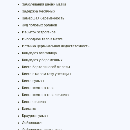
Заболевания шейки матки
Задержка месячных
Замершая беременность
Зуд половых органов
Избыток эстрогенов
Инородное тело в матке
Истмико цервикальная недостаточность
Кандидоз влагалища
Кандидоз у беременных
Киста бартолиновой железы
Киста в малом тазу у женщин
Киста вульвы
Киста желтого тела
Киста желтого тела яичника
Киста яичника
Климакс
Крауроз вульвы
Лейкоплакия
Лейкоплакия влагалища