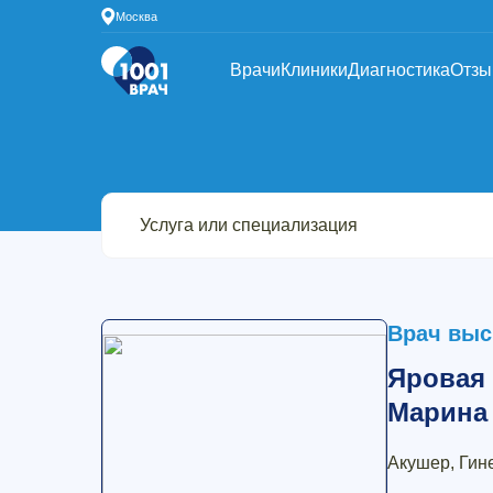
Москва
Врачи
Клиники
Диагностика
Отз
Врач выс
Яровая
Марина
Акушер, Гин