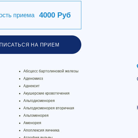
4000 Руб
ость приема
ПИСАТЬСЯ НА ПРИЕМ
Абсцесс бартолиновой железы
Аденомиоз
Аднексит
Акушерские кровотечения
Альгодисменорея
Альгодисменорея вторичная
Альгоменорея
Аменорея
Апоплексия яичника
Атрофия вульвы