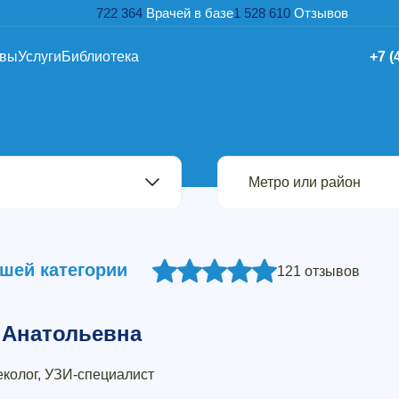
722 364
Врачей в базе
1 528 610
Отзывов
ывы
Услуги
Библиотека
+7 (
шей категории
121 отзывов
 Анатольевна
еколог, УЗИ-специалист