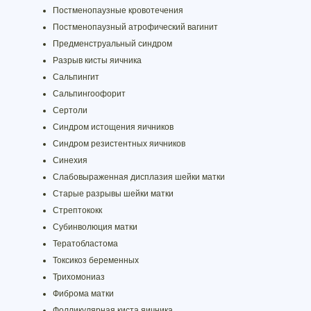
Постменопаузные кровотечения
Постменопаузный атрофический вагинит
Предменструальный синдром
Разрыв кисты яичника
Сальпингит
Сальпингоофорит
Сертоли
Синдром истощения яичников
Синдром резистентных яичников
Синехия
Слабовыраженная дисплазия шейки матки
Старые разрывы шейки матки
Стрептококк
Субинволюция матки
Тератобластома
Токсикоз беременных
Трихомониаз
Фиброма матки
Фолликулярная киста яичника