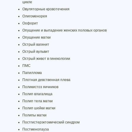
цикле
Овуляторные кровотечения
Олигоменорея
Оофорит
Опущение и выпадение женских половых органов
Опущение матки
Острый вагинит
Острый вульвит
Острый живот в гинекологии
ПМС
Папиллома
Плотная девственная плева
Поликистоз яичников
Полип влагалища
Полип тела матки
Полип шейки матки
Полипы матки
Постгистерэктомический синдром
Постменопауза