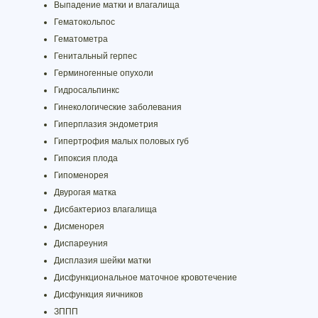
Выпадение матки и влагалища
Гематокольпос
Гематометра
Генитальный герпес
Герминогенные опухоли
Гидросальпинкс
Гинекологические заболевания
Гиперплазия эндометрия
Гипертрофия малых половых губ
Гипоксия плода
Гипоменорея
Двурогая матка
Дисбактериоз влагалища
Дисменорея
Диспареуния
Дисплазия шейки матки
Дисфункциональное маточное кровотечение
Дисфункция яичников
ЗППП