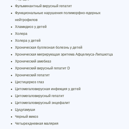
Фульминантный вирусный гепатит
Функциональные нарушения полиморфно-ядерных
нейтрофилов
Хламидиоз у детей
Холера
Холера у детей
Хроническая буллезная болезнь у детей
Хроническая мигрирующая эритема Афцелиуса-Липшютца
Хронический амебиаз
Хронический вирусный гепатит D
Хронический гепатит
Цистицеркоз глаз
Цитомегаловирусная инфекция у детей
Цитомегаловирусный гепатит
Цитомегаловирусный энцефалит
Цуцугамуши
Черный микоз
Четырехдневная малярия