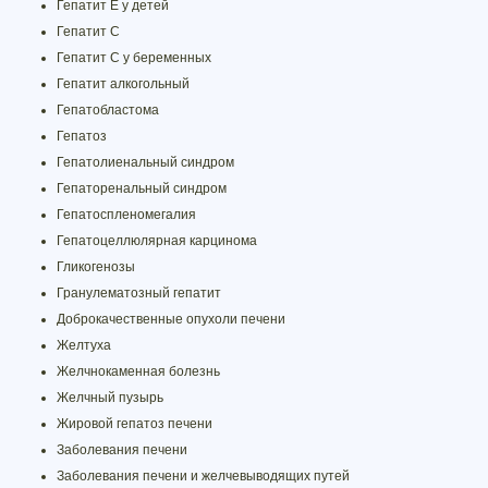
Гепатит Е у детей
Гепатит С
Гепатит С у беременных
Гепатит алкогольный
Гепатобластома
Гепатоз
Гепатолиенальный синдром
Гепаторенальный синдром
Гепатоспленомегалия
Гепатоцеллюлярная карцинома
Гликогенозы
Гранулематозный гепатит
Доброкачественные опухоли печени
Желтуха
Желчнокаменная болезнь
Желчный пузырь
Жировой гепатоз печени
Заболевания печени
Заболевания печени и желчевыводящих путей