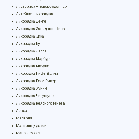
Листериоз у новорожденных
Литейная лихорадка
Лихорадка Денге
Лихорадка Западного Нила
Лихорадка Зика
Лихорадка Ку
Лихорадка Ласса
Лихорадка Марбург
Лихорадка Мачупо
Лихорадка Рифт-Валли
Лихорадка Росс-Ривер
Лихорадка Хунин
Лихорадка Чикунгунья
Лихорадка неясного генеза
Лоаоз
Малярия
Малярия у детей
Мансонеллез