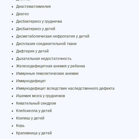
Диастематомиелия
Диатез
Дисбактериоз у грудничка
Дисбактериоз у детей
Дисметаболическая нефропатия у детей
Дисплазия соединительной ткани
Дифтерия у детей
Дыхательная недостаточность
Железодефицитная анемия у ребенка
Иммунные гемолитические анемии
Иммунодефицит
Иммунодефицит вследствие наследственного дефекта
Ишемия мозга у грудничков
Кивательный синдром
Клебсиелла у детей
Коклюш у детей
Корь
Крапивница у детей