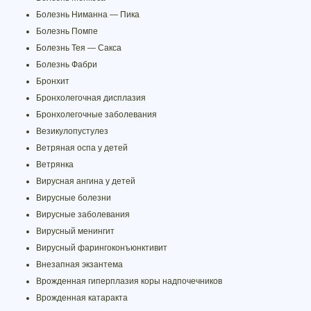
Болезнь Ниманна — Пика
Болезнь Помпе
Болезнь Тея — Сакса
Болезнь Фабри
Бронхит
Бронхолегочная дисплазия
Бронхолегочные заболевания
Везикулопустулез
Ветряная оспа у детей
Ветрянка
Вирусная ангина у детей
Вирусные болезни
Вирусные заболевания
Вирусный менингит
Вирусный фарингоконъюнктивит
Внезапная экзантема
Врожденная гиперплазия коры надпочечников
Врожденная катаракта