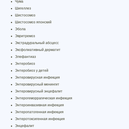
Чума
Шигеллез
Шистосомоз
Шистосомоз японский
Эбола
Эвритремоз
Экстрадуральный абсцесс
Эксфолиативный дерматит
Элефантиаз
Энтеробиоз
Энтеробиоз у детей
Энтеровирусная инфекция
Энтеровирусный менингит
Энтеровирусный энцефалит
Энтерогеморрагическая инфекция
Энтероинвазивная инфекция
Энтеропатогенная инфекция
Энтеротоксигенная инфекция
Энцефалит