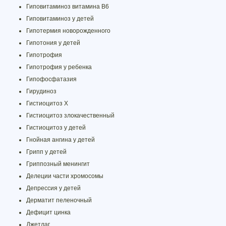
Гиповитаминоз витамина В6
Гиповитаминоз у детей
Гипотермия новорожденного
Гипотония у детей
Гипотрофия
Гипотрофия у ребенка
Гипофосфатазия
Гирудиноз
Гистиоцитоз X
Гистиоцитоз злокачественный
Гистиоцитоз у детей
Гнойная ангина у детей
Грипп у детей
Гриппозный менингит
Делеции части хромосомы
Депрессия у детей
Дерматит пеленочный
Дефицит цинка
Джетлаг