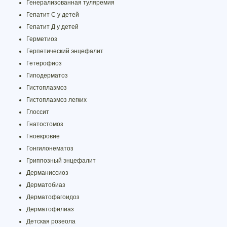
Генерализованная туляремия
Гепатит C у детей
Гепатит Д у детей
Герметиоз
Герпетический энцефалит
Гетерофиоз
Гиподерматоз
Гистоплазмоз
Гистоплазмоз легких
Глоссит
Гнатостомоз
Гноекровие
Гонгилонематоз
Гриппозный энцефалит
Дерманиссиоз
Дерматобиаз
Дерматофагоидоз
Дерматофилиаз
Детская розеола