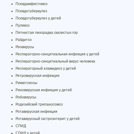
Псевдамфистомоз
Псевдотуберкулез
Псевдотуберкулез у детей
Пуликоз
Пятнистая лихорадка скалистых гор
Рабдитоз
Реовирусы
Респираторно-синцитиальная инфекция у детей
Респираторно-синцитиальный вирус человека
Респираторный хламидиоз у детей
Ретровирусная инфекция
Риккетсиозы
Риновирусная инфекция у детей
Робовирусы
Родезийский трипаносомоз
Ротавирусная инфекция
Ротавирусный гастроэнтерит у детей
СПИД
СПИД у детей