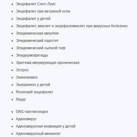
Энцефалит Сент-Луис
Энцефалит при ветряной оспе
Энцефалит у детей
Энцефалит, миелит и энцефаломиелит при вирусных болезнях
Эпидемическая миалгия
Эпидемический паротит
Эпидемический сыпной тиф
Эпидермофитиды
Эритема мигрирующая хроническая
Эстроз
Эхинококкоз
Эшерихиоз у детей
Японский энцефалит
Ящур
GM1-ганглиозидоз
Аденовирус
Аденовирусная инфекция у детей
Аденовирусный менингит