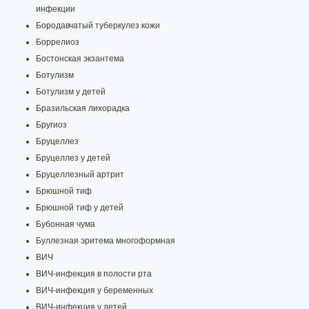
инфекции
Бородавчатый туберкулез кожи
Боррелиоз
Бостонская экзантема
Ботулизм
Ботулизм у детей
Бразильская лихорадка
Бругиоз
Бруцеллез
Бруцеллез у детей
Бруцеллезный артрит
Брюшной тиф
Брюшной тиф у детей
Бубонная чума
Буллезная эритема многоформная
ВИЧ
ВИЧ-инфекция в полости рта
ВИЧ-инфекция у беременных
ВИЧ-инфекция у детей