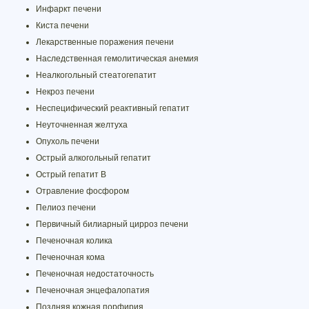
Инфаркт печени
Киста печени
Лекарственные поражения печени
Наследственная гемолитическая анемия
Неалкогольный стеатогепатит
Некроз печени
Неспецифический реактивный гепатит
Неуточненная желтуха
Опухоль печени
Острый алкогольный гепатит
Острый гепатит B
Отравление фосфором
Пелиоз печени
Первичный билиарный цирроз печени
Печеночная колика
Печеночная кома
Печеночная недостаточность
Печеночная энцефалопатия
Поздняя кожная порфирия