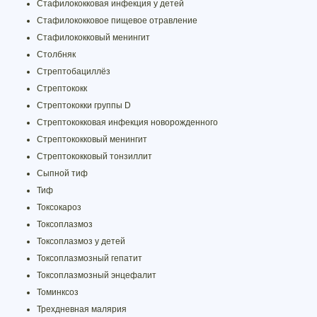
Стафилококковая инфекция у детей
Стафилококковое пищевое отравление
Стафилококковый менингит
Столбняк
Стрептобациллёз
Стрептококк
Стрептококки группы D
Стрептококковая инфекция новорожденного
Стрептококковый менингит
Стрептококковый тонзиллит
Сыпной тиф
Тиф
Токсокароз
Токсоплазмоз
Токсоплазмоз у детей
Токсоплазмозный гепатит
Токсоплазмозный энцефалит
Томинксоз
Трехдневная малярия