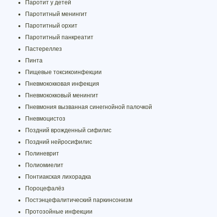
Паротит у детей
Паротитный менингит
Паротитный орхит
Паротитный панкреатит
Пастереллез
Пинта
Пищевые токсикоинфекции
Пневмококковая инфекция
Пневмококковый менингит
Пневмония вызванная синегнойной палочкой
Пневмоцистоз
Поздний врожденный сифилис
Поздний нейросифилис
Полиневрит
Полиомиелит
Понтиакская лихорадка
Пороцефалёз
Постэнцефалитический паркинсонизм
Протозойные инфекции