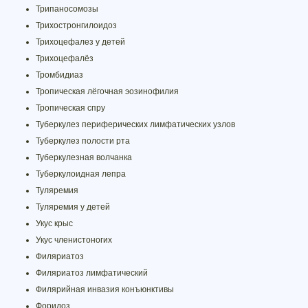
Трипаносомозы
Трихостронгилоидоз
Трихоцефалез у детей
Трихоцефалёз
Тромбидиаз
Тропическая лёгочная эозинофилия
Тропическая спру
Туберкулез периферических лимфатических узлов
Туберкулез полости рта
Туберкулезная волчанка
Туберкулоидная лепра
Туляремия
Туляремия у детей
Укус крыс
Укус членистоногих
Филяриатоз
Филяриатоз лимфатический
Филярийная инвазия конъюнктивы
Форидоз