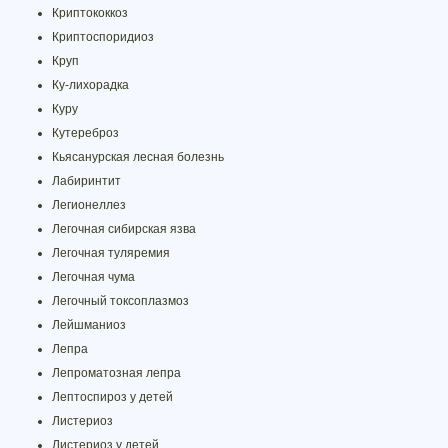
Криптококкоз
Криптоспоридиоз
Круп
Ку-лихорадка
Куру
Кутереброз
Кьясанурская лесная болезнь
Лабиринтит
Легионеллез
Легочная сибирская язва
Легочная туляремия
Легочная чума
Легочный токсоплазмоз
Лейшманиоз
Лепра
Лепроматозная лепра
Лептоспироз у детей
Листериоз
Листериоз у детей