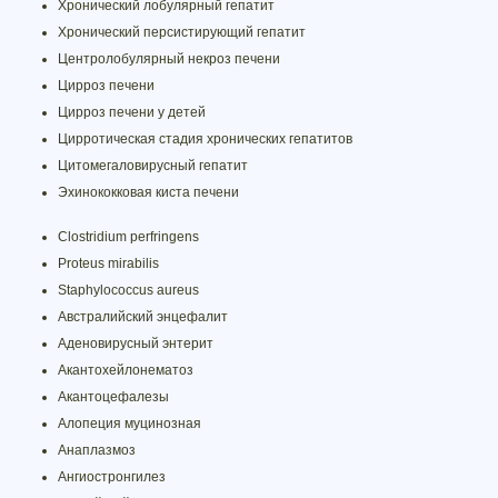
Хронический лобулярный гепатит
Хронический персистирующий гепатит
Центролобулярный некроз печени
Цирроз печени
Цирроз печени у детей
Цирротическая стадия хронических гепатитов
Цитомегаловирусный гепатит
Эхинококковая киста печени
Clostridium perfringens
Proteus mirabilis
Staphylococcus aureus
Австралийский энцефалит
Аденовирусный энтерит
Акантохейлонематоз
Акантоцефалезы
Алопеция муцинозная
Анаплазмоз
Ангиостронгилез