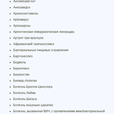
Английский пот
Анизакидоз
Арахноэнтомозы
Арбовирус
Аргазидозы
Аргентинская геморрагическая лихорадка
Артрит при краснухе
Африканский трипаносомоз
Бактериальные пищевые отравления
Бартонеллез
Беджель
Бериллиоз
Бешенство
Биовар cholerae
Болезнь Брилла-Цинссера
Болезнь Лайма
Болезнь Шагаса
Болезнь кошачьих царапин
Болезнь, вызванная ВИЧ, с проявлениями микобактериальной