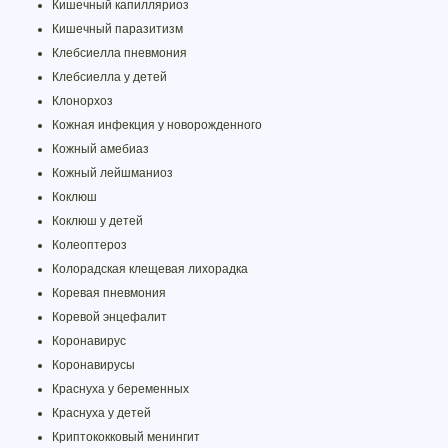
Кишечный капилляриоз
Кишечный паразитизм
Клебсиелла пневмония
Клебсиелла у детей
Клонорхоз
Кожная инфекция у новорожденного
Кожный амебиаз
Кожный лейшманиоз
Коклюш
Коклюш у детей
Колеоптероз
Колорадская клещевая лихорадка
Коревая пневмония
Коревой энцефалит
Коронавирус
Коронавирусы
Краснуха у беременных
Краснуха у детей
Криптококковый менингит