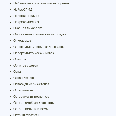
Небуллезная эритема многоформная
НейроСПИД
Нейроборрелиоз
Нейробруцеллез
Окопная лихорадка
Омская геморрагическая лихорадка
Онхоцеркоз
Оппортунистические заболевания
Оппортунистический микоз
Орнитоз
Орнитоз у детей
Оспа
Оспа обезьян
Осповидный риккетсиоз
Остеомиелит
Остеомиелит позвонков
Острая амебная дизентерия
Острая менингококкемия
Острый гепатит E