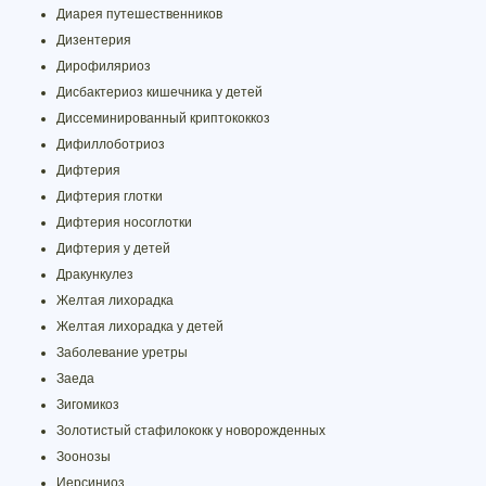
Диарея путешественников
Дизентерия
Дирофиляриоз
Дисбактериоз кишечника у детей
Диссеминированный криптококкоз
Дифиллоботриоз
Дифтерия
Дифтерия глотки
Дифтерия носоглотки
Дифтерия у детей
Дракункулез
Желтая лихорадка
Желтая лихорадка у детей
Заболевание уретры
Заеда
Зигомикоз
Золотистый стафилококк у новорожденных
Зоонозы
Иерсиниоз