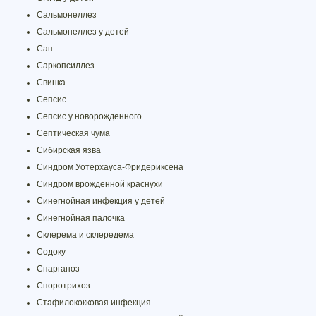
Сальмонеллез
Сальмонеллез у детей
Сап
Саркопсиллез
Свинка
Сепсис
Сепсис у новорожденного
Септическая чума
Сибирская язва
Синдром Уотерхауса-Фридериксена
Синдром врожденной краснухи
Синегнойная инфекция у детей
Синегнойная палочка
Склерема и склередема
Содоку
Спарганоз
Споротрихоз
Стафилококковая инфекция