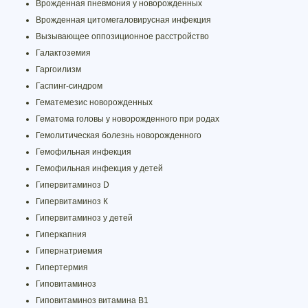
Врожденная пневмония у новорожденных
Врожденная цитомегаловирусная инфекция
Вызывающее оппозиционное расстройство
Галактоземия
Гаргоилизм
Гаспинг-синдром
Гематемезис новорожденных
Гематома головы у новорожденного при родах
Гемолитическая болезнь новорожденного
Гемофильная инфекция
Гемофильная инфекция у детей
Гипервитаминоз D
Гипервитаминоз К
Гипервитаминоз у детей
Гиперкапния
Гипернатриемия
Гипертермия
Гиповитаминоз
Гиповитаминоз витамина В1