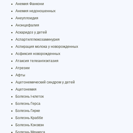
Анемия Фанкони
Анемия недоношенных
Анеуплоидия
Анэнцефалия
Аскаридоз у детей
Аспартилглюкозаминурия
Аспирация молока у новорожденных
Асфиксия новорожденных
Атаксия телеангиэктазия
Атрезии
Афты
Ацетонемический синдром у детей
Ацетонемия
Болезнь I-клеток
Болезнь Герса
Болезнь Гирке
Болезнь Краббе
Болезнь Кэнэвэн
Болезнь Менкеса