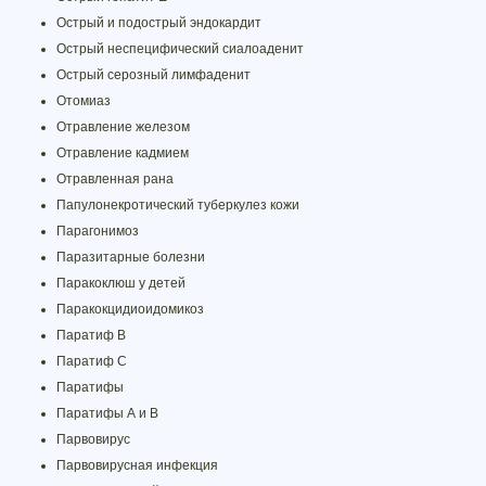
Острый и подострый эндокардит
Острый неспецифический сиалоаденит
Острый серозный лимфаденит
Отомиаз
Отравление железом
Отравление кадмием
Отравленная рана
Папулонекротический туберкулез кожи
Парагонимоз
Паразитарные болезни
Паракоклюш у детей
Паракокцидиоидомикоз
Паратиф B
Паратиф С
Паратифы
Паратифы А и В
Парвовирус
Парвовирусная инфекция