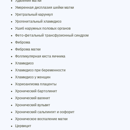
Удвоения матки
Умеренная дисплазия шейки матки
Уретральный карункул
Урогенитальный хламидиоз
Ушиб наружных половых органов
Фето-фетальный трансфузионный синдром
Фиброма
Фиброма матки
Фолликулярная киста яичника
Хламидиоз
Хламидиоз при беременности
Хламидиоз у женщин
Хориоангиома плаценты
Хронический бартолинит
Хронический вагинит
Хронический вульвит
Хронический сальпингит и оофорит
Хроническое воспаление матки
Цервицит