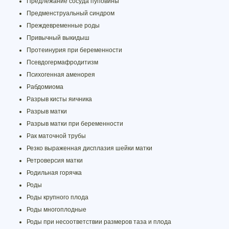
Предлежание сосуда пуповины
Предменструальный синдром
Преждевременные роды
Привычный выкидыш
Протеинурия при беременности
Псевдогермафродитизм
Психогенная аменорея
Рабдомиома
Разрыв кисты яичника
Разрыв матки
Разрыв матки при беременности
Рак маточной трубы
Резко выраженная дисплазия шейки матки
Ретроверсия матки
Родильная горячка
Роды
Роды крупного плода
Роды многоплодные
Роды при несоответствии размеров таза и плода