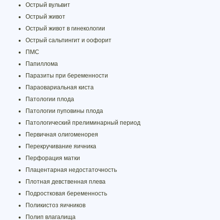
Острый вульвит
Острый живот
Острый живот в гинекологии
Острый сальпингит и оофорит
ПМС
Папиллома
Паразиты при беременности
Параовариальная киста
Патологии плода
Патологии пуповины плода
Патологический прелиминарный период
Первичная олигоменорея
Перекручивание яичника
Перфорация матки
Плацентарная недостаточность
Плотная девственная плева
Подростковая беременность
Поликистоз яичников
Полип влагалища