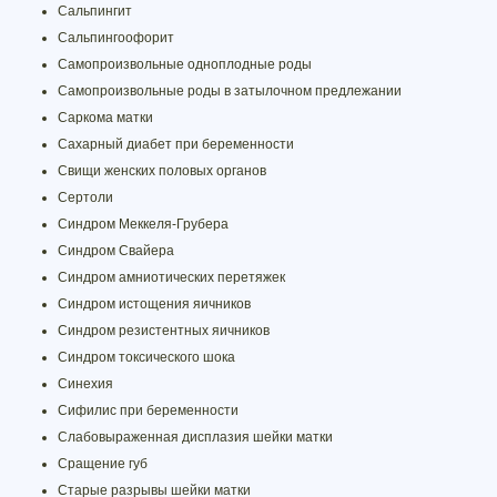
Сальпингит
Сальпингоофорит
Самопроизвольные одноплодные роды
Самопроизвольные роды в затылочном предлежании
Саркома матки
Сахарный диабет при беременности
Свищи женских половых органов
Сертоли
Синдром Меккеля-Грубера
Синдром Свайера
Синдром амниотических перетяжек
Синдром истощения яичников
Синдром резистентных яичников
Синдром токсического шока
Синехия
Сифилис при беременности
Слабовыраженная дисплазия шейки матки
Сращение губ
Старые разрывы шейки матки