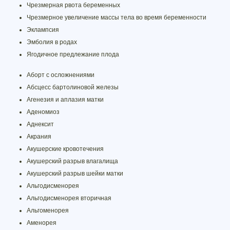
Чрезмерная рвота беременных
Чрезмерное увеличение массы тела во время беременности
Эклампсия
Эмболия в родах
Ягодичное предлежание плода
Аборт с осложнениями
Абсцесс бартолиновой железы
Агенезия и аплазия матки
Аденомиоз
Аднексит
Акрания
Акушерские кровотечения
Акушерский разрыв влагалища
Акушерский разрыв шейки матки
Альгодисменорея
Альгодисменорея вторичная
Альгоменорея
Аменорея