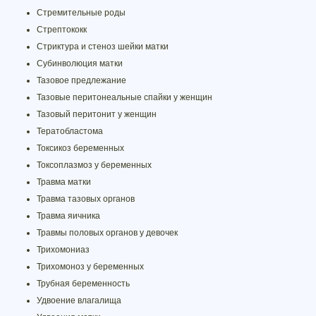
Стремительные роды
Стрептококк
Стриктура и стеноз шейки матки
Субинволюция матки
Тазовое предлежание
Тазовые перитонеальные спайки у женщин
Тазовый перитонит у женщин
Тератобластома
Токсикоз беременных
Токсоплазмоз у беременных
Травма матки
Травма тазовых органов
Травма яичника
Травмы половых органов у девочек
Трихомониаз
Трихомоноз у беременных
Трубная беременность
Удвоение влагалища