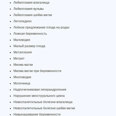
Лейкоплакия влагалища
Лейкоплакия вульвы
Лейкоплакия шейки матки
Литопедион
Лобное предлежание плода на родах
Ложная беременность
Маловодие
Малый размер плода
Метаплазия
Метрит
Миома матки
Миома матки при беременности
Многоводие
Молочница
Надпочечниковая гиперандрогения
Нарушение менструального цикла
Невоспалительные болезни влагалища
Невоспалительные болезни шейки матки
Невынашивание беременности