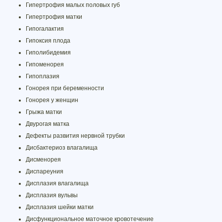
Гипертрофия малых половых губ
Гипертрофия матки
Гипогалактия
Гипоксия плода
Гиполибидемия
Гипоменорея
Гипоплазия
Гонорея при беременности
Гонорея у женщин
Грыжа матки
Двурогая матка
Дефекты развития нервной трубки
Дисбактериоз влагалища
Дисменорея
Диспареуния
Дисплазия влагалища
Дисплазия вульвы
Дисплазия шейки матки
Дисфункциональное маточное кровотечение