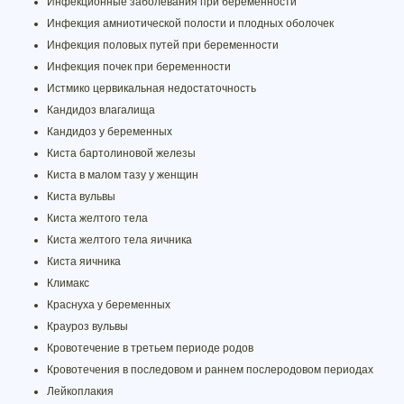
Инфекционные заболевания при беременности
Инфекция амниотической полости и плодных оболочек
Инфекция половых путей при беременности
Инфекция почек при беременности
Истмико цервикальная недостаточность
Кандидоз влагалища
Кандидоз у беременных
Киста бартолиновой железы
Киста в малом тазу у женщин
Киста вульвы
Киста желтого тела
Киста желтого тела яичника
Киста яичника
Климакс
Краснуха у беременных
Крауроз вульвы
Кровотечение в третьем периоде родов
Кровотечения в последовом и раннем послеродовом периодах
Лейкоплакия