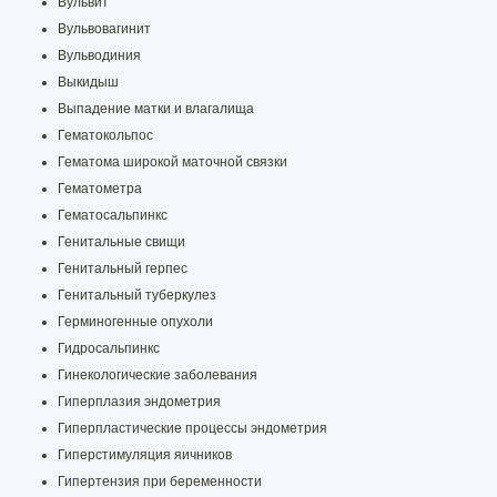
Вульвит
Вульвовагинит
Вульводиния
Выкидыш
Выпадение матки и влагалища
Гематокольпос
Гематома широкой маточной связки
Гематометра
Гематосальпинкс
Генитальные свищи
Генитальный герпес
Генитальный туберкулез
Герминогенные опухоли
Гидросальпинкс
Гинекологические заболевания
Гиперплазия эндометрия
Гиперпластические процессы эндометрия
Гиперстимуляция яичников
Гипертензия при беременности