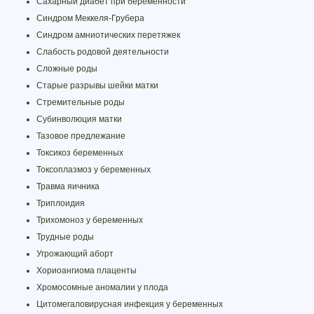
Сахарный диабет при беременности
Синдром Меккеля-Грубера
Синдром амниотических перетяжек
Слабость родовой деятельности
Сложные роды
Старые разрывы шейки матки
Стремительные роды
Субинволюция матки
Тазовое предлежание
Токсикоз беременных
Токсоплазмоз у беременных
Травма яичника
Триплоидия
Трихомоноз у беременных
Трудные роды
Угрожающий аборт
Хориоангиома плаценты
Хромосомные аномалии у плода
Цитомегаловирусная инфекция у беременных