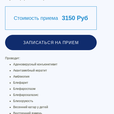
3150 Руб
Стоимость приема
ЗАПИСАТЬСЯ НА ПРИЕМ
Проводит:
Аденовирусный конъюнктивит
Акантамебный кератит
Амблиопия
Блефарит
Блефароспазм
Блефарохалазис
Близорукость
Весенний катар у детей
Внутренний ячмень