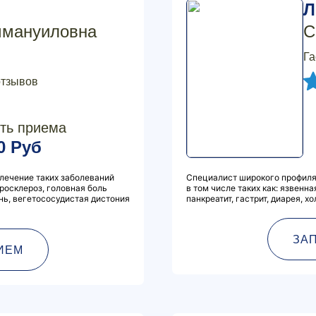
Л
ммануиловна
С
Га
отзывов
ть приема
0 Руб
 лечение таких заболеваний
Специалист широкого профиля
еросклероз, головная боль
в том числе таких как: язвенн
нь, вегетососудистая дистония
панкреатит, гастрит, диарея, хо
ЗА
ИЕМ