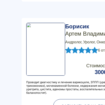
Борисик
Артем Владим
Андролог, Уролог, Онк
6 о
Стоимос
300
Проводит диагностику и лечение варикоцеле, ЗППП (ур
трихомониаз), мочекаменной болезни, недержания мочи,
уретрита, цистита, аденомы простаты, воспалительных з
баланопостит).