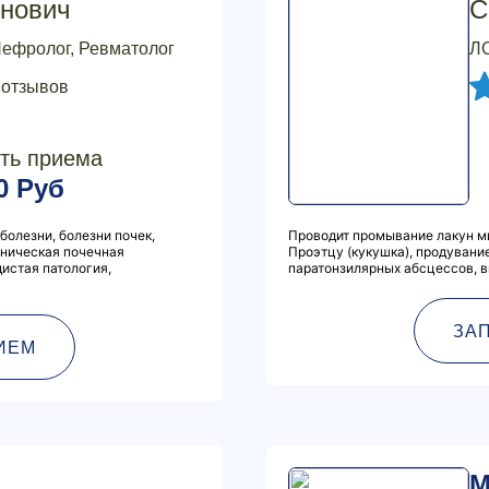
нович
С
Нефролог, Ревматолог
ЛО
 отзывов
ть приема
0 Руб
олезни, болезни почек,
Проводит промывание лакун ми
оническая почечная
Проэтцу (кукушка), продувание
истая патология,
паратонзилярных абсцессов, в
ЗА
ИЕМ
М