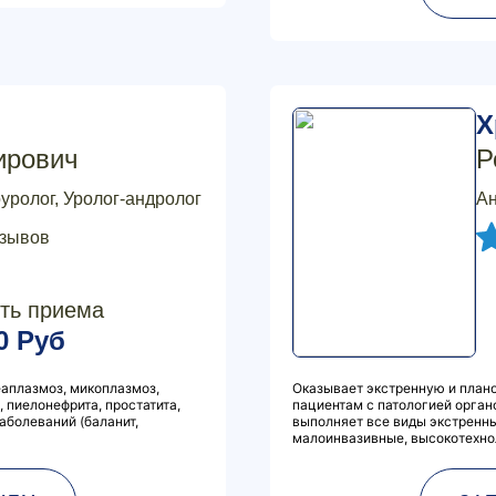
Х
ирович
Р
оуролог, Уролог-андролог
Ан
тзывов
ть приема
0 Руб
еаплазмоз, микоплазмоз,
Оказывает экстренную и план
 пиелонефрита, простатита,
пациентам с патологией орган
аболеваний (баланит,
выполняет все виды экстренн
малоинвазивные, высокотехнол