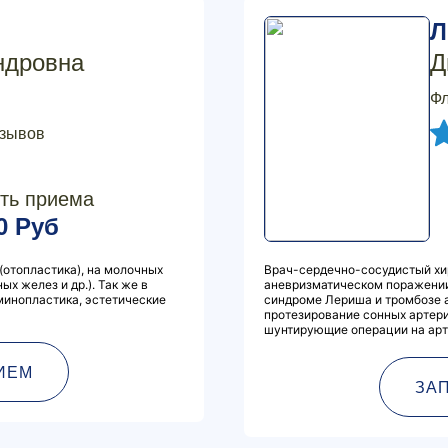
Л
ндровна
Д
Фл
тзывов
ть приема
0 Руб
(отопластика), на молочных
Врач-сердечно-сосудистый хир
х желез и др.). Так же в
аневризматическом поражении
минопластика, эстетические
синдроме Лериша и тромбозе а
протезирование сонных артери
шунтирующие операции на арт
ИЕМ
ЗА