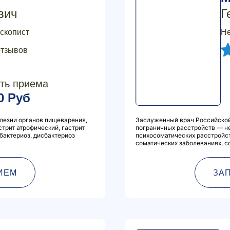
вич
Г
оскопист
Не
отзывов
ть приема
0 Руб
олезни органов пищеварения,
Заслуженный врач Российской
стрит атрофический, гастрит
пограничных расстройств — не
сбактериоз, дисбактериоз
психосоматических расстройс
соматических заболеваниях, с
ИЕМ
ЗА