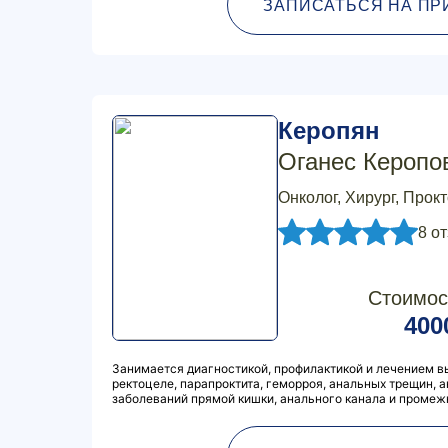
ЗАПИСАТЬСЯ НА ПР
Керопян
Оганес Керопо
Онколог, Хирург, Прок
8 о
Стоимос
400
Занимается диагностикой, профилактикой и лечением в
ректоцеле, парапроктита, геморроя, анальных трещин, а
заболеваний прямой кишки, анального канала и промеж