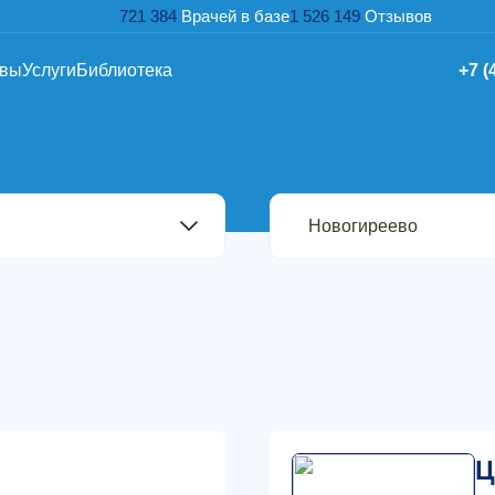
721 384
Врачей в базе
1 526 149
Отзывов
ывы
Услуги
Библиотека
+7 (
Ц