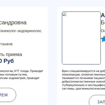
А
сандровна
Б
Гинеколог-эндокринолог,
Он
отзывов
ть приема
0 Руб
екологии, КТГ плода. Проводит
Врач специализируется на до
мых половым путем,
локализации, злокачественных
опсию эндометрия, проводит
Занимается лечением пациенто
добро/злокачественные новоо
(туберкулезные) и неспецифи
системы, урогинекологические
ИЕМ
ЗА