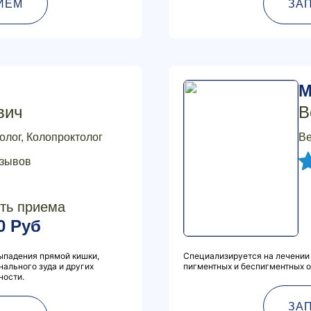
ИЕМ
ЗА
М
вич
В
толог, Колопроктолог
Ве
тзывов
ть приема
0 Руб
ыпадения прямой кишки,
Специализируется на лечении 
нального зуда и других
пигментных и беспигментных о
ности.
ЗА