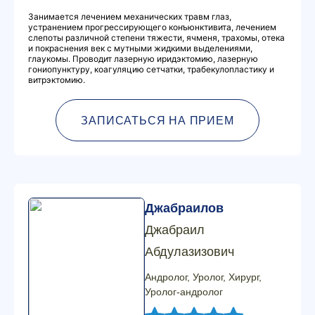
Занимается лечением механических травм глаз,
устранением прогрессирующего конъюнктивита, лечением
слепоты различной степени тяжести, ячменя, трахомы, отека
и покраснения век с мутными жидкими выделениями,
глаукомы. Проводит лазерную иридэктомию, лазерную
гониопунктуру, коагуляцию сетчатки, трабекулопластику и
витрэктомию.
ЗАПИСАТЬСЯ НА ПРИЕМ
Джабраилов
Джабраил
Абдулазизович
Андролог, Уролог, Хирург,
Уролог-андролог