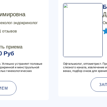
Б
имировна
Д
неколог-эндокринолог
Ок
1 отзывов
ть приема
0 Руб
. Успешно устраняет половые
Офтальмолог, оптометрист. П
ндокринной и менструальной
слезного канала, извлечение и
алых гинекологических
веках, подбор очков для зрения
ЗА
ИЕМ