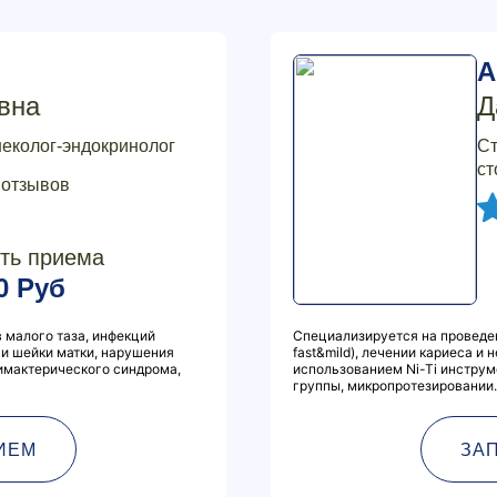
А
вна
Д
неколог-эндокринолог
Ст
ст
 отзывов
ть приема
0 Руб
 малого таза, инфекций
Специализируется на проведен
и шейки матки, нарушения
fast&mild), лечении кариеса и
имактерического синдрома,
использованием Ni-Ti инструм
группы, микропротезировании.
ИЕМ
ЗА