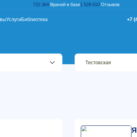
722 364
Врачей в базе
1 528 610
Отзывов
ывы
Услуги
Библиотека
+7 (
Я