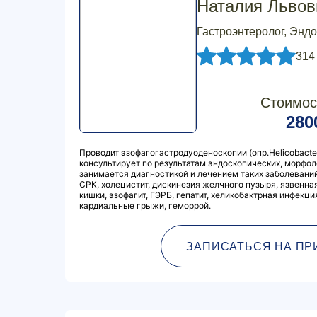
Наталия Львов
Гастроэнтеролог, Энд
314
Стоимос
280
Проводит эзофагогастродуоденоскопии (опр.Hеlicobacter
консультирует по результатам эндоскопических, морфо
занимается диагностикой и лечением таких заболеваний, 
СРК, холецистит, дискинезия желчного пузыря, язвенная
кишки, эзофагит, ГЭРБ, гепатит, хеликобактрная инфекци
кардиальные грыжи, геморрой.
ЗАПИСАТЬСЯ НА ПР