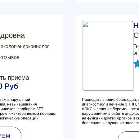
Н
ндровна
С
неколог-эндокринолог
Ги
эн
 отзывов
ть приема
0 Руб
емами нарушений
Проводит лечение бесплодия, 
одия, невынашивания
диагностику и лечение ЗППП, 
ичников, подбором ЗГТ
к ЭКО и ведение беременности
преклимактерическом периоде.
нарушениями в работе эндокр
логические операции.
на функции других органов и 
бесплодие, нарушение полово
ИЕМ