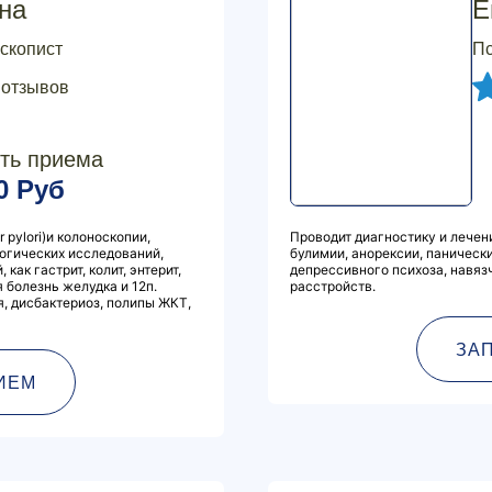
на
Е
оскопист
Пс
 отзывов
ть приема
0 Руб
 pylori)и колоноскопии,
Проводит диагностику и лечен
логических исследований,
булимии, анорексии, панически
как гастрит, колит, энтерит,
депрессивного психоза, навяз
 болезнь желудка и 12п.
расстройств.
я, дисбактериоз, полипы ЖКТ,
ЗА
ИЕМ