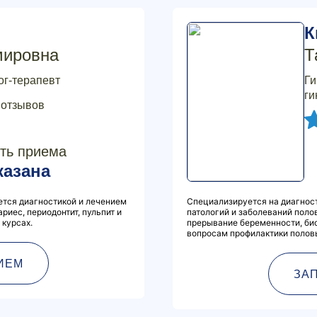
К
мировна
Т
ог-терапевт
Ги
ги
 отзывов
ть приема
казана
ется диагностикой и лечением
Специализируется на диагнос
ариес, периодонтит, пульпит и
патологий и заболеваний поло
курсах.
прерывание беременности, био
вопросам профилактики половы
ИЕМ
ЗА