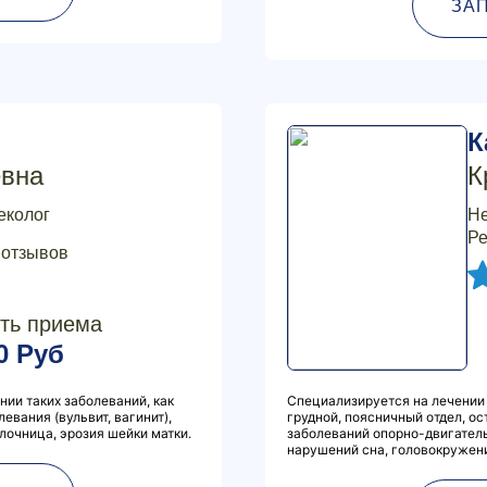
ЗА
К
евна
К
еколог
Не
Ре
 отзывов
ть приема
0 Руб
нии таких заболеваний, как
Специализируется на лечении 
евания (вульвит, вагинит),
грудной, поясничный отдел, о
очница, эрозия шейки матки.
заболеваний опорно-двигатель
нарушений сна, головокружения