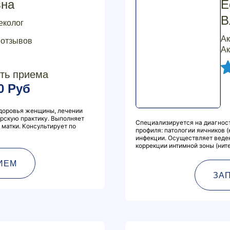
вна
Е
В
еколог
Ак
 отзывов
Ак
ть приема
0 Руб
здоровья женщины, лечении
ерскую практику. Выполняет
Специализируется на диагност
матки. Консультирует по
профиля: патологии яичников 
инфекции. Осуществляет веде
коррекции интимной зоны (ните
ИЕМ
ЗА