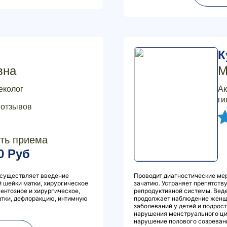
К
вна
М
еколог
Ак
ги
 отзывов
ть приема
0 Руб
 Осуществляет введение
Проводит диагностические мер
 шейки матки, хирургическое
зачатию. Устраняет препятст
нтозное и хирургическое,
репродуктивной системы. Веде
атки, дефлоракцию, интимную
продолжает наблюдение женщи
заболеваний у детей и подрост
нарушения менструального цик
нарушение полового созревани