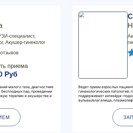
С
а
Н
УЗИ-специалист,
Ак
г, Акушер-гинеколог
ги
 отзывов
ть приема
0 Руб
ний малого таза, диагностике
Ведет прием взрослых пациент
 бесплодных пар, проведении
гинекологических патологий, 
евую терапию в акушерстве и
поддерживает антиэйдж-подхо
вульвы/влагалища, плазмолифти
ИЕМ
ЗА