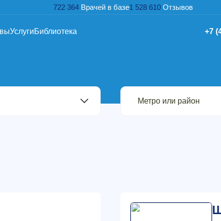
722 364
Врачей в базе
1 528 610
Отзывов
ывы
Услуги
Библиотека
+7 (
Ш