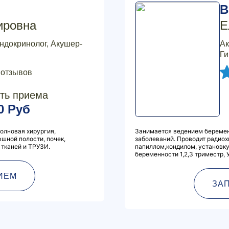
В
ировна
Е
эндокринолог, Акушер-
Ак
Ги
 отзывов
ть приема
0 Руб
олновая хирургия,
Занимается ведением беремен
шной полости, почек,
заболеваний. Проводит радиох
 тканей и ТРУЗИ.
папиллом,кондилом, установку
беременности 1,2,3 триместр, 
ИЕМ
ЗА