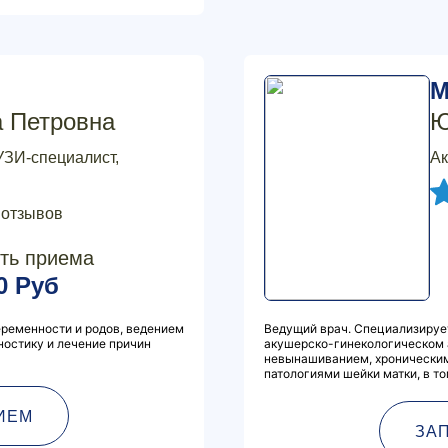
М
а Петровна
Ю
УЗИ-специалист,
Ак
 отзывов
ть приема
0 Руб
ременности и родов, ведением
Ведущий врач. Специализируе
ностику и лечение причин
акушерско-гинекологическом 
невынашиванием, хроническим
патологиями шейки матки, в том
ИЕМ
ЗА