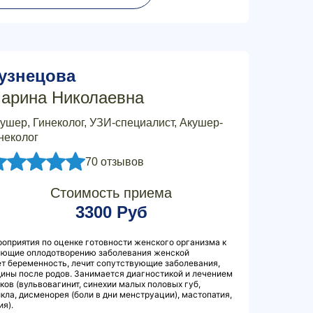
узнецова
арина Николаевна
ушер, Гинеколог, УЗИ-специалист, Акушер-
неколог
70 отзывов
Стоимость приема
3300 Руб
оприятия по оценке готовности женского организма к
вующие оплодотворению заболевания женской
т беременность, лечит сопутствующие заболевания,
ны после родов. Занимается диагностикой и лечением
ков (вульвовагинит, синехии малых половых губ,
ла, дисменорея (боли в дни менструации), мастопатия,
я).