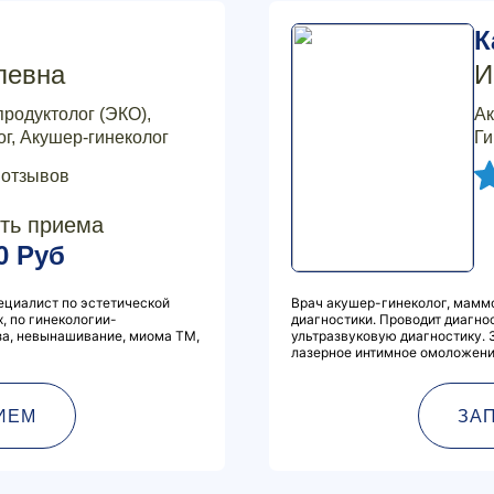
К
левна
И
продуктолог (ЭКО),
Ак
г, Акушер-гинеколог
Ги
 отзывов
ть приема
0 Руб
ециалист по эстетической
Врач акушер-гинеколог, маммо
, по гинекологии-
диагностики. Проводит диагно
за, невынашивание, миома ТМ,
ультразвуковую диагностику. 
лазерное интимное омоложение 
ИЕМ
ЗА