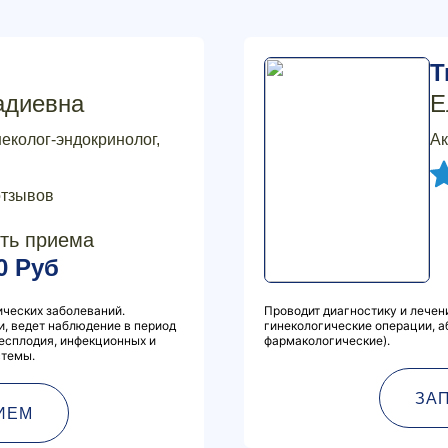
Т
адиевна
Е
неколог-эндокринолог,
Ак
отзывов
ть приема
0 Руб
ических заболеваний.
Проводит диагностику и лечен
, ведет наблюдение в период
гинекологические операции, а
есплодия, инфекционных и
фармакологические).
стемы.
ЗА
ИЕМ