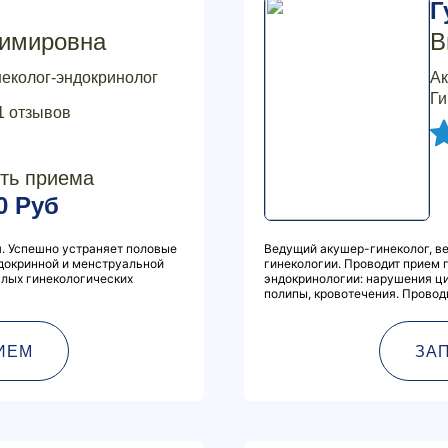
Г
имировна
В
неколог-эндокринолог
Ак
Ги
1 отзывов
ть приема
0 Руб
. Успешно устраняет половые
Ведущий акушер-гинеколог, ве
ндокринной и менструальной
гинекологии. Проводит прием 
алых гинекологических
эндокринологии: нарушения ци
полипы, кровотечения. Проводи
ИЕМ
ЗА