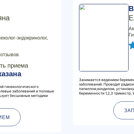
В
яна
Е
Ак
Ги
неколог-эндокринолог,
 отзывов
ть приема
казана
Занимается ведением беремен
заболеваний. Проводит радиох
ий гинекологического
папиллом,кондилом, установку
холевые заболеваний и половые
беременности 1,2,3 триместр, 
ьзует бесшовные методики
ЗА
ИЕМ