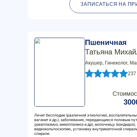
ЗАПИСАТЬСЯ НА ПР
Пшеничная
Татьяна Михай
Акушер, Гинеколог, М
237
Стоимос
300
Лечит бесплодие (различной этиологии), воспалительны
вагинит и др.), заболевания, передающиеся половым пу
уреаплазмоз, микоплазмоз и др), молочницу (кандидоз),
видеокольпоскопию, установку внутриматочной спирали
спирали.