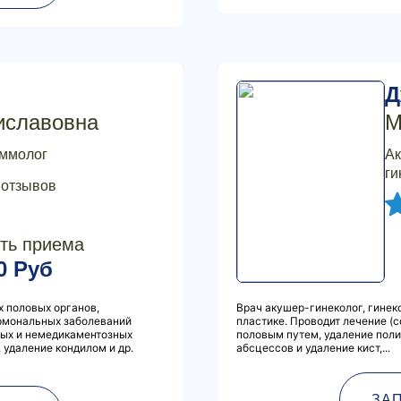
Д
иславовна
М
аммолог
Ак
ги
 отзывов
ть приема
0 Руб
 половых органов,
Врач акушер-гинеколог, гинек
рмональных заболеваний
пластике. Проводит лечение (
ных и немедикаментозных
половым путем, удаление поли
 удаление кондилом и др.
абсцессов и удаление кист,...
ЗА