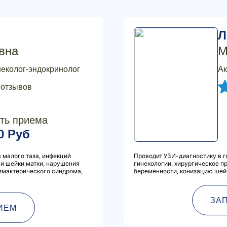
Л
вна
М
неколог-эндокринолог
Ак
 отзывов
ть приема
0 Руб
 малого таза, инфекций
Проводит УЗИ-диагностику в г
и шейки матки, нарушения
гинекологии, хирургическое 
имактерического синдрома,
беременности, конизацию шейк
ЗА
ИЕМ