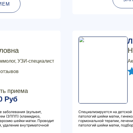
ИЕМ
Л
ловна
Н
аммолог, УЗИ-специалист
Ак
 отзывов
ть приема
0 Руб
е заболевания (вульвит,
Специализируется на детской 
тем (ЗППП) (хламидиоз,
патологий шейки матки, гинек
 эрозию шейки матки. Проводит
гормональной терапии, лечени
, удаление внутриматочной
патологий шейки матки, подбо