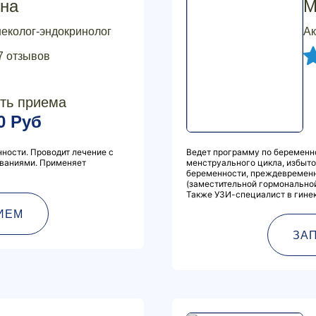
на
М
неколог-эндокринолог
Ак
7 отзывов
ть приема
0 Руб
ности. Проводит лечение с
Ведет программу по беременн
ваниями. Применяет
менструального цикла, избыт
беременности, преждевременн
(заместительной гормональной
Также УЗИ-специалист в гинек
ИЕМ
ЗА