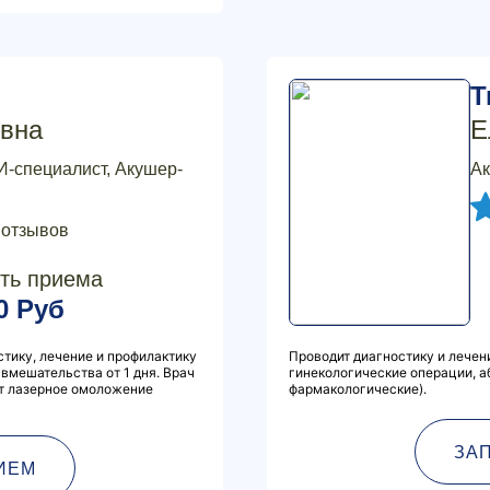
Т
вна
Е
И-специалист, Акушер-
Ак
 отзывов
ть приема
0 Руб
тику, лечение и профилактику
Проводит диагностику и лечен
вмешательства от 1 дня. Врач
гинекологические операции, а
ит лазерное омоложение
фармакологические).
ЗА
ИЕМ