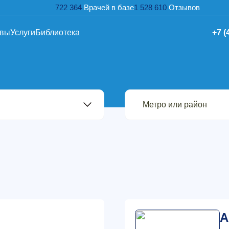
722 364
Врачей в базе
1 528 610
Отзывов
ывы
Услуги
Библиотека
+7 (
А