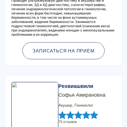
Проводит ультразвуковую диагностику в акушерстве и
гинекологии, 3Д и 4Д диагностику, соногистерографию,
лечение эндокринологической патологии в гинекологии,
лечение всех форм бесплодия, невынашивание
беременности, в том числе на фоне аутоиммунных
заболеваний, ведение беременности. Занимается
подростковой гинекологией, диетологией (снижение веса)
при эндокринопатиях, ведением женщин с менопаузальными
проблемами и их коррекция.
ЗАПИСАТЬСЯ НА ПРИЕМ
Рехвиашвили
Софья Амирановна
Акушер, Гинеколог
75 отзывов