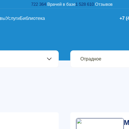
722 364
Врачей в базе
1 528 610
Отзывов
ывы
Услуги
Библиотека
+7 (
М