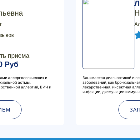
Л
льевна
Н
г
Ал
тзывов
ть приема
0 Руб
ами аллергологических и
Занимается диагностикой и ле
хиальной астмы,
заболеваний, как бронхиальная
арственной аллергий, ВИЧ и
лекарственная, инсектная ал
инфекции, дисфункции иммунн
ИЕМ
ЗА