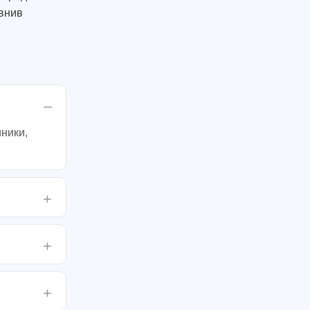
авнив
ники,