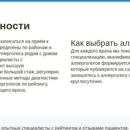
ности
Как выбрать ал
записаться на приём к
пределены по районам и
Для каждого врача мы по
аллерголога рядом с домом
специализацию, квалификац
циалисты с
аллергологов формируется
еют высшую
которые публикуются на са
и большой стаж, регулярно
запишитесь к аллергологу 
нные методы диагностики
круглосуточно.
ргологов по рейтингу,
щего врача.
опытные специалисты с рейтингом и отзывами пациентов.