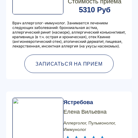
Стоимость приема
5310 Руб
Врач аллерголог-иммунолог. Занимается лечением
следующих заболеваний: бронхиальная астма,
аллергический ринит (насморк), аллергический конъюнктивит,
крапивница (в т.ч. острая и хроническая), отек Квинке
(ангионевротический отек), атопический дерматит, пищевая,
лекарственная, инсектная аллергия (на укусы насекомых).
ЗАПИСАТЬСЯ НА ПРИЕМ
Ястребова
Елена Вильевна
Аллерголог, Пульмонолог,
Иммунолог