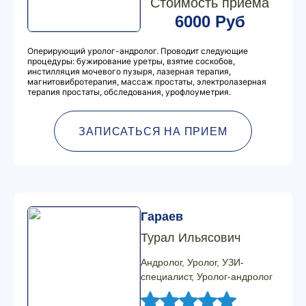
Стоимость приема
6000 Руб
Оперирующий уролог-андролог. Проводит следующие
процедуры: бужирование уретры, взятие соскобов,
инстилляция мочевого пузыря, лазерная терапия,
магнитовибротерапия, массаж простаты, электролазерная
терапия простаты, обследования, урофлоуметрия.
ЗАПИСАТЬСЯ НА ПРИЕМ
Гараев
Турал Ильясович
Андролог, Уролог, УЗИ-
специалист, Уролог-андролог