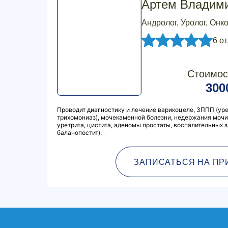
Артем Владим
Андролог, Уролог, Онк
6 о
Стоимос
300
Проводит диагностику и лечение варикоцеле, ЗППП (ур
трихомониаз), мочекаменной болезни, недержания мочи,
уретрита, цистита, аденомы простаты, воспалительных з
баланопостит).
ЗАПИСАТЬСЯ НА ПР