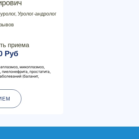
ирович
оуролог, Уролог-андролог
тзывов
ть приема
0 Руб
еаплазмоз, микоплазмоз,
 пиелонефрита, простатита,
аболеваний (баланит,
ИЕМ