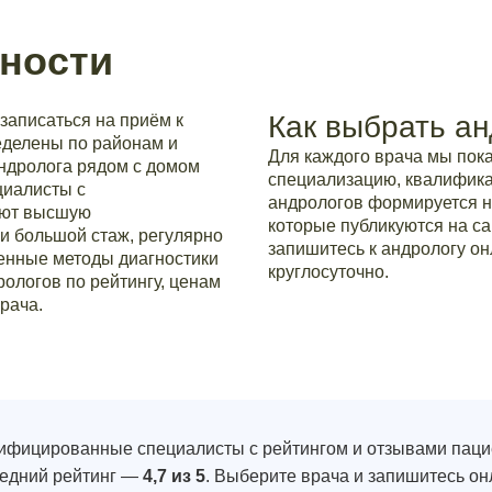
ности
Как выбрать ан
записаться на приём к
ределены по районам и
Для каждого врача мы по
андролога рядом с домом
специализацию, квалификац
циалисты с
андрологов формируется н
еют высшую
которые публикуются на са
и большой стаж, регулярно
запишитесь к андрологу он
нные методы диагностики
круглосуточно.
ологов по рейтингу, ценам
рача.
фицированные специалисты с рейтингом и отзывами паци
редний рейтинг —
4,7 из 5
. Выберите врача и запишитесь он