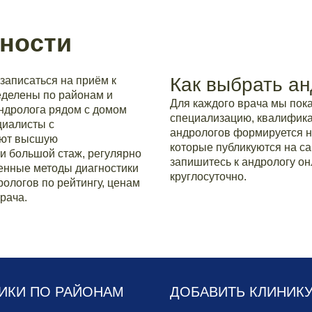
ности
Как выбрать ан
записаться на приём к
ределены по районам и
Для каждого врача мы по
андролога рядом с домом
специализацию, квалификац
циалисты с
андрологов формируется н
еют высшую
которые публикуются на са
и большой стаж, регулярно
запишитесь к андрологу он
нные методы диагностики
круглосуточно.
ологов по рейтингу, ценам
рача.
ИКИ ПО РАЙОНАМ
ДОБАВИТЬ КЛИНИК