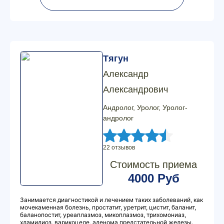
Тягун
Александр
Александрович
Андролог, Уролог, Уролог-
андролог
22 отзывов
Стоимость приема
4000 Руб
Занимается диагностикой и лечением таких заболеваний, как
мочекаменная болезнь, простатит, уретрит, цистит, баланит,
баланопостит, уреаплазмоз, микоплазмоз, трихомониаз,
хламидиоз, варикоцеле, аденома предстательной железы.