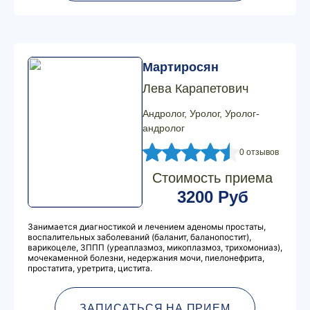
Мартиросян
Лева Карапетович
Андролог, Уролог, Уролог-
андролог
0 отзывов
Стоимость приема
3200 Руб
Занимается диагностикой и лечением аденомы простаты,
воспалительных заболеваний (баланит, баланопостит),
варикоцеле, ЗППП (уреаплазмоз, микоплазмоз, трихомониаз),
мочекаменной болезни, недержания мочи, пиелонефрита,
простатита, уретрита, цистита.
ЗАПИСАТЬСЯ НА ПРИЕМ