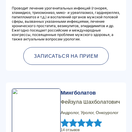
Проводит лечение урогенитальных инфекций (гонорея,
хламидиоз, трихомониаз, мико- и уреаплазмоз, гарднереллез,
папилломатоз и т.д.) и воспалений органов мужской половой
сферы, вызванных указанными инфекциями, лечение
хронического простатита, везикулитов, эпидидимитов и др.
Ежегодно посещает российские и международные
конгрессы, посвященные проблеме мужского здоровья, а
также актуальным вопросам урологии.
ЗАПИСАТЬСЯ НА ПРИЕМ
Мингболатов
Фейзула Шахболатович
Андролог, Уролог, Онкоуролог
14 отзывов