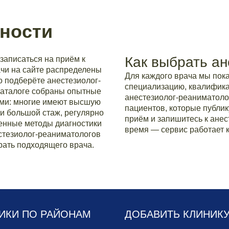
ности
Как выбрать ан
записаться на приём к
ачи на сайте распределены
Для каждого врача мы по
о подберёте анестезиолог-
специализацию, квалификац
каталоге собраны опытные
анестезиолог-реаниматоло
ми: многие имеют высшую
пациентов, которые публик
и большой стаж, регулярно
приём и запишитесь к анес
нные методы диагностики
время — сервис работает к
стезиолог-реаниматологов
рать подходящего врача.
ИКИ ПО РАЙОНАМ
ДОБАВИТЬ КЛИНИК