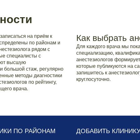
ности
Как выбрать ан
записаться на приём к
аспределены по районам и
Для каждого врача мы по
нестезиолога рядом с
специализацию, квалификац
ые специалисты с
анестезиологов формирует
еют высшую
которые публикуются на са
и большой стаж, регулярно
запишитесь к анестезиолог
нные методы диагностики
круглосуточно.
тезиологов по рейтингу,
щего врача.
ИКИ ПО РАЙОНАМ
ДОБАВИТЬ КЛИНИК