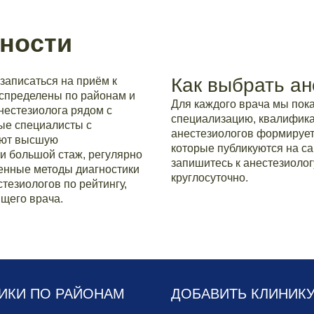
ности
Как выбрать ан
записаться на приём к
аспределены по районам и
Для каждого врача мы по
нестезиолога рядом с
специализацию, квалификац
ые специалисты с
анестезиологов формирует
еют высшую
которые публикуются на са
и большой стаж, регулярно
запишитесь к анестезиолог
нные методы диагностики
круглосуточно.
тезиологов по рейтингу,
щего врача.
ИКИ ПО РАЙОНАМ
ДОБАВИТЬ КЛИНИК