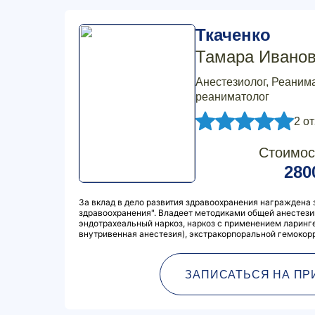
Ткаченко
Тамара Ивано
Анестезиолог, Реанима
реаниматолог
2 о
Стоимос
280
За вклад в дело развития здравоохранения награждена 
здравоохранения". Владеет методиками общей анестез
эндотрахеальный наркоз, наркоз с применением ларинг
внутривенная анестезия), экстракорпоральной гемокор
ЗАПИСАТЬСЯ НА ПР