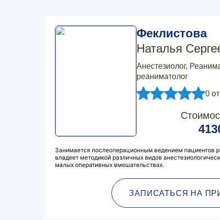
Феклистова
Наталья Серге
Анестезиолог, Реанима
реаниматолог
0 о
Стоимос
413
Занимается послеоперационным ведением пациентов ра
владеет методикой различных видов анестезиологическ
малых оперативных вмешательствах.
ЗАПИСАТЬСЯ НА ПР