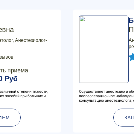
Б
евна
П
толог, Анестезиолог-
Ан
ре
тзывов
ть приема
0 Руб
зличной степени тяжести,
Осуществляет анестезию и об
их пособий при больших и
послеоперационное наблюдени
консультацию анестезиолога,
ИЕМ
ЗА