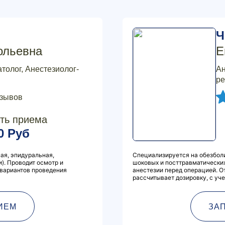
Ч
ольевна
Е
толог, Анестезиолог-
Ан
ре
тзывов
ть приема
0 Руб
ая, эпидуральная,
Специализируется на обезболи
). Проводит осмотр и
шоковых и посттравматических
 вариантов проведения
анестезии перед операцией. О
рассчитывает дозировку, с уче
ИЕМ
ЗА