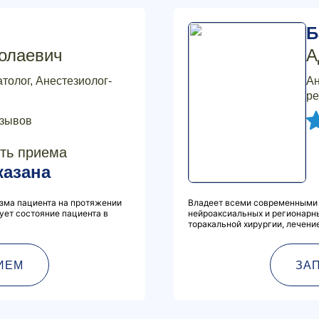
Б
олаевич
А
толог, Анестезиолог-
Ан
ре
тзывов
ть приема
казана
зма пациента на протяжении
Владеет всеми современными 
ует состояние пациента в
нейроаксиальных и регионарны
торакальной хирургии, лечени
ИЕМ
ЗА