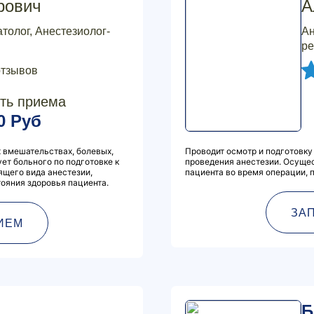
рович
А
толог, Анестезиолог-
Ан
ре
отзывов
ть приема
0 Руб
 вмешательствах, болевых,
Проводит осмотр и подготовку
ет больного по подготовке к
проведения анестезии. Осуще
ящего вида анестезии,
пациента во время операции, 
тояния здоровья пациента.
ЗА
ИЕМ
Б