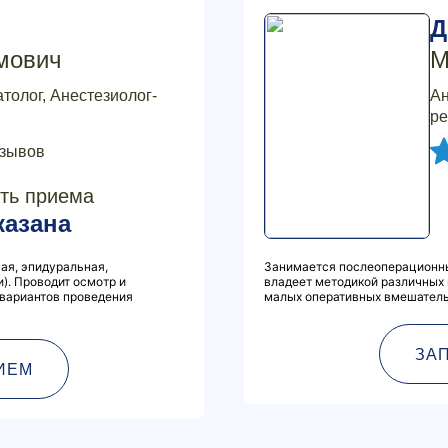
Д
мович
М
толог, Анестезиолог-
Ан
ре
тзывов
ть приема
казана
ая, эпидуральная,
Занимается послеоперационны
). Проводит осмотр и
владеет методикой различных 
 вариантов проведения
малых оперативных вмешатель
ЗА
ИЕМ