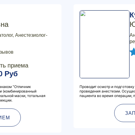
К
вна
Ю
толог, Анестезиолог-
Ан
ре
тзывов
ть приема
0 Руб
знаком "Отличник
Проводит осмотр и подготовку
ии (комбинированный
проведения анестезии. Осуще
еальной маски, тотальная
пациента во время операции, 
рекции.
ЗА
ИЕМ