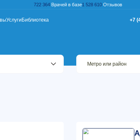
722 364
Врачей в базе
1 528 610
Отзывов
ывы
Услуги
Библиотека
+7 (
А