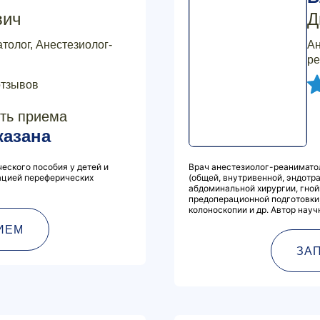
вич
Д
толог, Анестезиолог-
Ан
ре
отзывов
ть приема
казана
еского пособия у детей и
Врач анестезиолог-реанимато
ацией переферических
(общей, внутривенной, эндотр
абдоминальной хирургии, гной
предоперационной подготовки,
колоноскопии и др. Автор нау
ИЕМ
ЗА