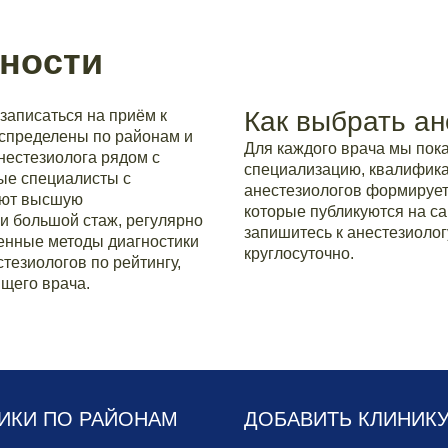
ности
Как выбрать ан
записаться на приём к
аспределены по районам и
Для каждого врача мы по
нестезиолога рядом с
специализацию, квалификац
ые специалисты с
анестезиологов формирует
еют высшую
которые публикуются на са
и большой стаж, регулярно
запишитесь к анестезиолог
нные методы диагностики
круглосуточно.
тезиологов по рейтингу,
щего врача.
ИКИ ПО РАЙОНАМ
ДОБАВИТЬ КЛИНИК