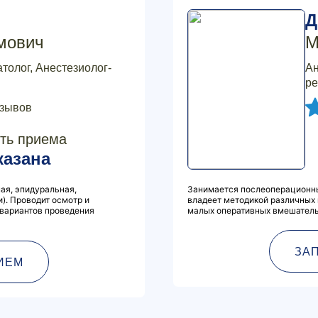
Д
мович
М
толог, Анестезиолог-
Ан
ре
тзывов
ть приема
казана
ая, эпидуральная,
Занимается послеоперационны
). Проводит осмотр и
владеет методикой различных 
 вариантов проведения
малых оперативных вмешатель
ЗА
ИЕМ