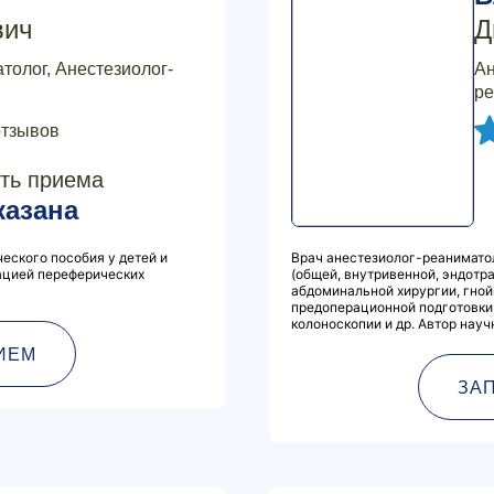
вич
Д
толог, Анестезиолог-
Ан
ре
отзывов
ть приема
казана
еского пособия у детей и
Врач анестезиолог-реанимато
ацией переферических
(общей, внутривенной, эндотр
абдоминальной хирургии, гной
предоперационной подготовки,
колоноскопии и др. Автор нау
ИЕМ
ЗА