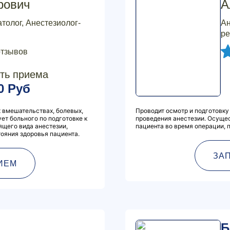
рович
А
толог, Анестезиолог-
Ан
ре
отзывов
ть приема
0 Руб
 вмешательствах, болевых,
Проводит осмотр и подготовку
ет больного по подготовке к
проведения анестезии. Осуще
ящего вида анестезии,
пациента во время операции, 
тояния здоровья пациента.
ЗА
ИЕМ
Б