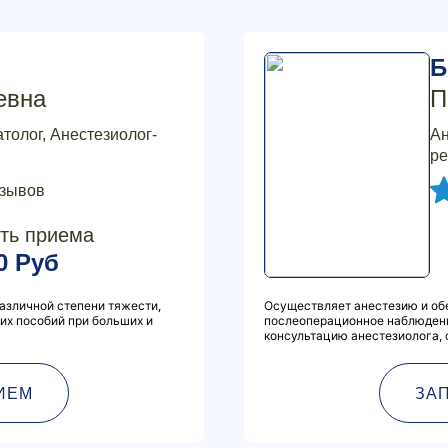
Б
евна
П
толог, Анестезиолог-
Ан
ре
тзывов
ть приема
0 Руб
зличной степени тяжести,
Осуществляет анестезию и об
их пособий при больших и
послеоперационное наблюдени
консультацию анестезиолога,
ИЕМ
ЗА