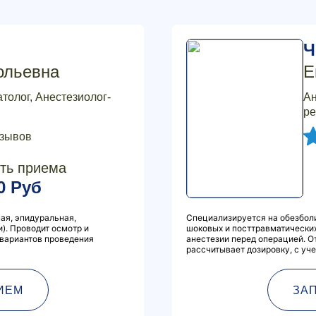
Ч
ольевна
Е
толог, Анестезиолог-
Ан
ре
тзывов
ть приема
0 Руб
ая, эпидуральная,
Специализируется на обезболи
). Проводит осмотр и
шоковых и посттравматических
 вариантов проведения
анестезии перед операцией. О
рассчитывает дозировку, с уче
ИЕМ
ЗА