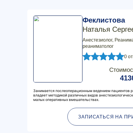
Феклистова
Наталья Серге
Анестезиолог, Реанима
реаниматолог
0 о
Стоимос
413
Занимается послеоперационным ведением пациентов ра
владеет методикой различных видов анестезиологическ
малых оперативных вмешательствах.
ЗАПИСАТЬСЯ НА ПР