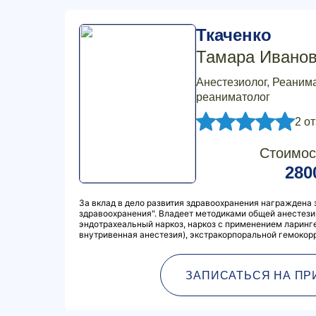
Ткаченко
Тамара Ивано
Анестезиолог, Реанима
реаниматолог
2 о
Стоимос
280
За вклад в дело развития здравоохранения награждена 
здравоохранения". Владеет методиками общей анестез
эндотрахеальный наркоз, наркоз с применением ларинг
внутривенная анестезия), экстракорпоральной гемокор
ЗАПИСАТЬСЯ НА ПР