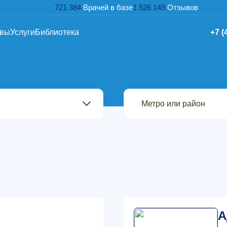
721 384
Врачей в базе
1 526 149
Отзывов
ывы
Услуги
Библиотека
+7 (
А