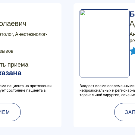
Б
олаевич
А
толог, Анестезиолог-
Ан
ре
тзывов
ть приема
казана
зма пациента на протяжении
Владеет всеми современными 
ует состояние пациента в
нейроаксиальных и регионарны
торакальной хирургии, лечени
ИЕМ
ЗА