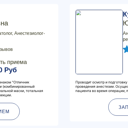
К
вна
Ю
толог, Анестезиолог-
Ан
ре
тзывов
ть приема
0 Руб
знаком "Отличник
Проводит осмотр и подготовку
ии (комбинированный
проведения анестезии. Осуще
еальной маски, тотальная
пациента во время операции, 
рекции.
ЗА
ИЕМ