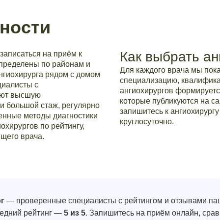
ности
Как выбрать ан
записаться на приём к
спределены по районам и
Для каждого врача мы по
ангиохирурга рядом с домом
специализацию, квалификац
циалисты с
ангиохирургов формируетс
еют высшую
которые публикуются на са
и большой стаж, регулярно
запишитесь к ангиохирургу
нные методы диагностики
круглосуточно.
охирургов по рейтингу,
щего врача.
рг
— проверенные специалисты с рейтингом и отзывами па
редний рейтинг —
5 из 5
. Запишитесь на приём онлайн, сра