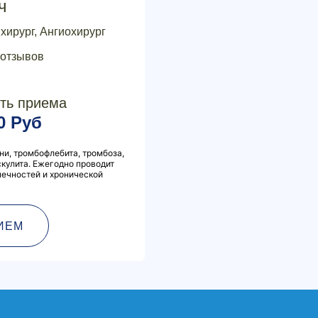
ч
хирург, Ангиохирург
 отзывов
ть приема
0 Руб
ни, тромбофлебита, тромбоза,
скулита. Ежегодно проводит
нечностей и хронической
ИЕМ