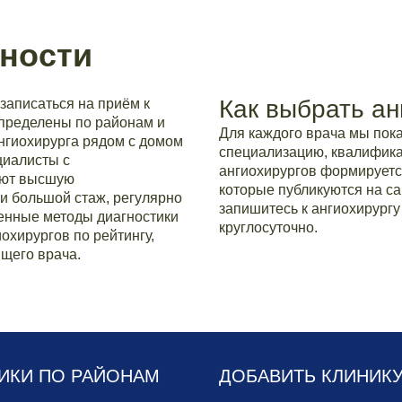
ности
Как выбрать ан
записаться на приём к
спределены по районам и
Для каждого врача мы по
ангиохирурга рядом с домом
специализацию, квалификац
циалисты с
ангиохирургов формируетс
еют высшую
которые публикуются на са
и большой стаж, регулярно
запишитесь к ангиохирургу
нные методы диагностики
круглосуточно.
охирургов по рейтингу,
щего врача.
ИКИ ПО РАЙОНАМ
ДОБАВИТЬ КЛИНИК