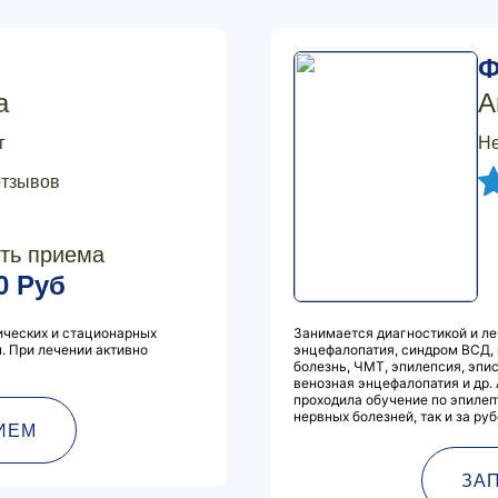
Ф
а
А
г
Не
отзывов
ть приема
0 Руб
ческих и стационарных
Занимается диагностикой и ле
. При лечении активно
энцефалопатия, синдром ВСД, 
болезнь, ЧМТ, эпилепсия, эпи
венозная энцефалопатия и др.
проходила обучение по эпилеп
нервных болезней, так и за ру
ИЕМ
ЗА