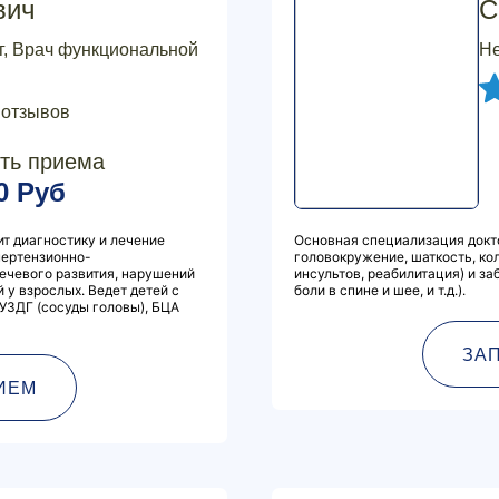
вич
С
г, Врач функциональной
Не
 отзывов
ть приема
0 Руб
ит диагностику и лечение
Основная специализация докто
пертензионно-
головокружение, шаткость, ко
ечевого развития, нарушений
инсультов, реабилитация) и з
 у взрослых. Ведет детей с
боли в спине и шее, и т.д.).
УЗДГ (сосуды головы), БЦА
ЗА
ИЕМ