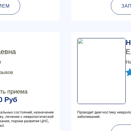
ИЕМ
ЗА
Н
аевна
Е
г
Не
тзывов
ть приема
0 Руб
мальных состояний, назначение
Проводит диагностику неврол
у, лечение с неврологической
заболеваний.
ания, пороки развития ЦНС,
ы).