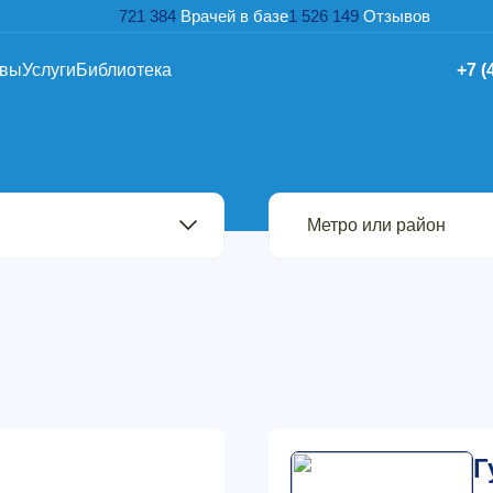
721 384
Врачей в базе
1 526 149
Отзывов
ывы
Услуги
Библиотека
+7 (
Г