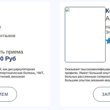
К
А
г
Не
Эп
 отзывов
ть приема
00 Руб
, как дисциркуляторная
Оказывает высококвалифицир
гипертоническая болезнь, ЧМТ,
профилю. Имеет большой опыт 
тензий, венозная
больных рассеянным склерозо
большим опытом оказания ква
ИЕМ
ЗА