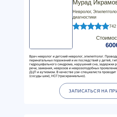
Мурад Икрамо
Невролог, Эпилептоло
диагностики
742
Стоимос
600
Врач невролог и детский невролог, эпилептолог. Провод
перинатальных поражений и их последствий у детей, ги
гидроцефального синдрома, нарушений сна, задержки р
речи, заикания, неврозов и неврозоподобных проявлений
ДЦП и аутизмом. В качестве узи-специалиста проводит 
(сосуды шеи), НСГ(траскраниально).
ЗАПИСАТЬСЯ НА ПР