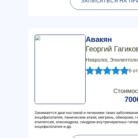
ЗАПИСАТЬСЯ НА ПР
Авакян
Георгий Гагико
Невролог, Эпилептоло
6 о
Стоимос
700
Занимается диагностикой и лечением таких заболеваний
энцефалопатия, панические атаки, мигрень, обмороки, 
эпилепсия, эписиндром, синдром внутричерепных гипер
энцефалопатия и др.