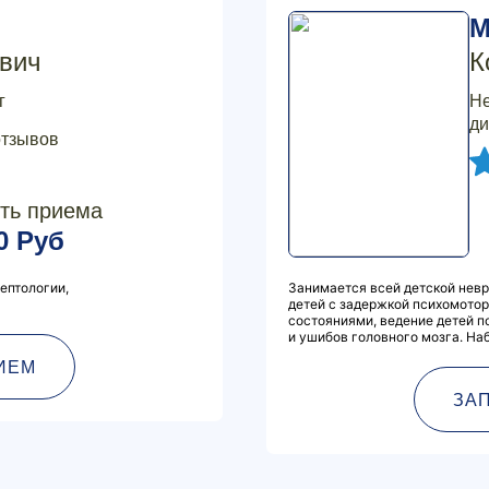
М
вич
К
г
Не
ди
отзывов
ть приема
0 Руб
ептологии,
Занимается всей детской невр
детей с задержкой психомотор
состояниями, ведение детей п
и ушибов головного мозга. Наб
ИЕМ
ЗА