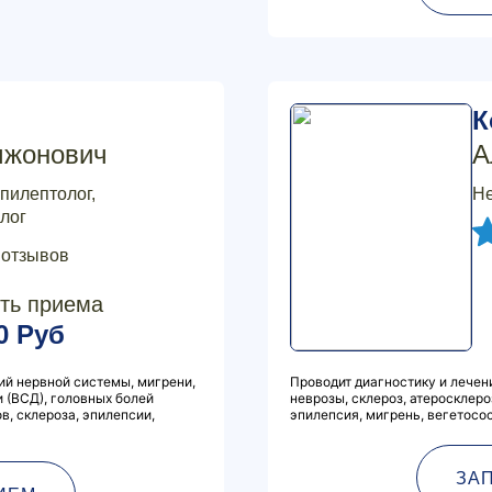
К
мжонович
А
пилептолог,
Не
лог
 отзывов
ть приема
0 Руб
ий нервной системы, мигрени,
Проводит диагностику и лечен
и (ВСД), головных болей
неврозы, склероз, атеросклеро
в, склероза, эпилепсии,
эпилепсия, мигрень, вегетосос
ЗА