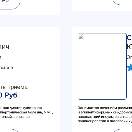
ИЕМ
С
вич
Ю
г
Эп
тзывов
ть приема
0 Руб
, как дисциркуляторная
Занимается лечением различно
гипертоническая болезнь, ЧМТ,
и эпилептиформных синдромов,
тензий, венозная
последствий инсультов и трав
полинейропатий и патологии ч