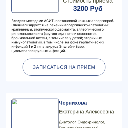
Стоимость приема
3200 Руб
Владеет методами АСИТ, постановкой кожных аллергопроб.
Специализируется на лечении аллергической патологии:
крапивницы, атопического дерматита, аллергического
риноконъюктивита (круглогодичного и сезонного),
бронхиальной астмы, в том числе у детей; вторичных
иммунопатологий, в том числе, на фоне герпетических
инфекций 1 и 2 типа, вируса Эпштейн-Барр,
цитомегаловирусных инфекций.
ЗАПИСАТЬСЯ НА ПРИЕМ
Чернихова
Екатерина Алексеевна
Диетолог, Эндокринолог,