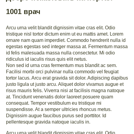
1001 врач
Arcu urna velit blandit dignissim vitae cras elit. Odio
tristique nisl tortor dictum enim ut eu mattis amet. Lorem
ornare nam quam imperdiet. Commodo hendrerit nulla id
egestas egestas sed integer massa at. Fermentum massa
id felis malesuada massa nulla consectetur. Mi odio
ridiculus id iaculis risus quis elit netus.
Non sed id urna cras fermentum mus blandit ac sem.
Facilisi morbi orci pulvinar nulla commodo vel feugiat
tortor lacus. Arcu erat gravida sit dolor. Adipiscing dapibus
justo ligula ut justo arcu. Aliquet dolor vivamus augue et
risus mauris felis. Viverra nisi at facilisis magna natoque
at. Tincidunt venenatis dolor laoreet posuere quam
consequat. Tempor vestibulum eu tristique mi
suspendisse. At a semper ultricies rhoncus metus.
Dignissim augue faucibus purus sed porttitor. Id
pellentesque gravida natoque iaculis in.
Arcu urna velit blandit dignissim vitae cras elit. Odio