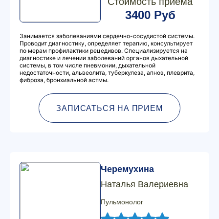
Стоимость приема
3400 Руб
Занимается заболеваниями сердечно-сосудистой системы.
Проводит диагностику, определяет терапию, консультирует
по мерам профилактики рецедивов. Специализируется на
диагностике и лечении заболеваний органов дыхательной
системы, в том числе пневмонии, дыхательной
недостаточности, альвеолита, туберкулеза, апноэ, плеврита,
фиброза, бронхиальной астмы.
ЗАПИСАТЬСЯ НА ПРИЕМ
Черемухина
Наталья Валериевна
Пульмонолог