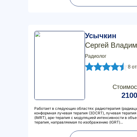
Усычкин
Сергей Влади
Радиолог
8 о
Стоимос
210
Работает в следующих областях: радиотерапия (радиац
конформная лучевая терапия (3DCRT), лучевая терапия
(IMRT), арк-терапия с модуляцией интенсивности в объе
терапия, направляемая по изображению (IGRT)...