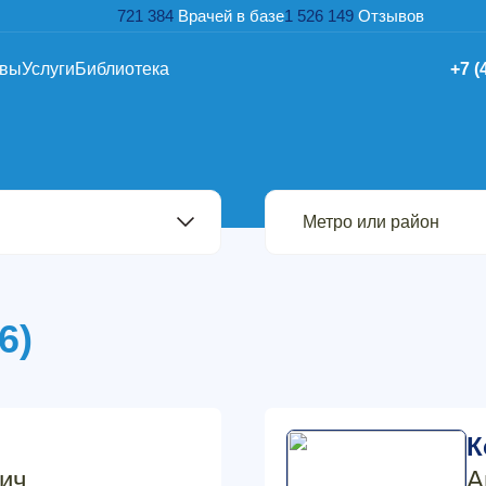
721 384
Врачей в базе
1 526 149
Отзывов
ывы
Услуги
Библиотека
+7 (
6)
К
ич
А