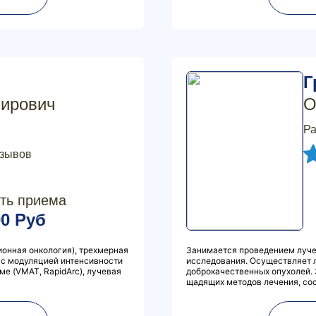
Г
мирович
О
Ра
тзывов
ть приема
00 Руб
ионная онкология), трехмерная
Занимается проведением луче
 с модуляцией интенсивности
исследования. Осуществляет 
ме (VMAT, RapidArc), лучевая
доброкачественных опухолей.
щадящих методов лечения, сос