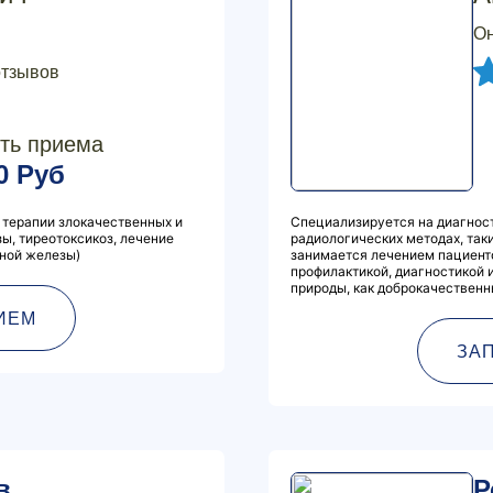
Он
отзывов
ть приема
0 Руб
 терапии злокачественных и
Специализируется на диагнос
ы, тиреотоксикоз, лечение
радиологических методах, так
ьной железы)
занимается лечением пациент
профилактикой, диагностикой 
природы, как доброкачественны
ИЕМ
ЗА
в
Р