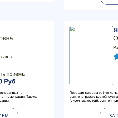
Я
овна
О
Ра
тзывов
ть приема
0 Руб
основанных на
Проводит флюорографию легких
рная томография. Также,
рентгенографию костей, суста
рапии.
(височных костей), рентген пр
ИЕМ
ЗА