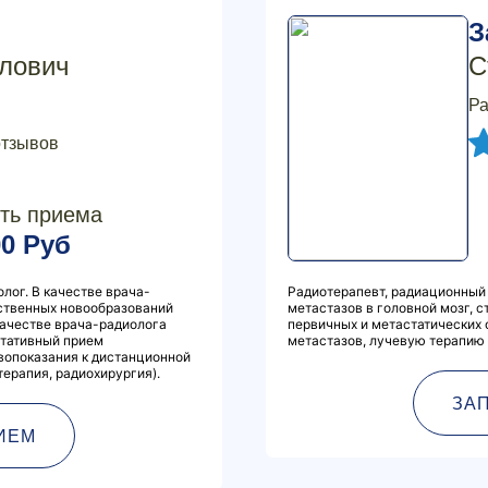
З
лович
С
Ра
отзывов
ть приема
00 Руб
олог. В качестве врача-
Радиотерапевт, радиационный
ественных новообразований
метастазов в головной мозг,
 качестве врача-радиолога
первичных и метастатических 
ьтативный прием
метастазов, лучевую терапию с
ивопоказания к дистанционной
терапия, радиохирургия).
ЗА
ИЕМ