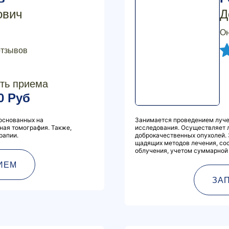
ович
Д
Он
отзывов
ть приема
0 Руб
основанных на
Занимается проведением луче
рная томография. Также,
исследования. Осуществляет 
рапии.
доброкачественных опухолей.
щадящих методов лечения, сос
облучения, учетом суммарной 
ИЕМ
ЗА