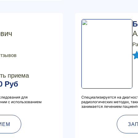
Б
ович
А
Ра
отзывов
ть приема
0 Руб
следования для
Специализируется на диагнос
ении с использованием
радиологических методах, так
занимается лечением пациент
ИЕМ
ЗА