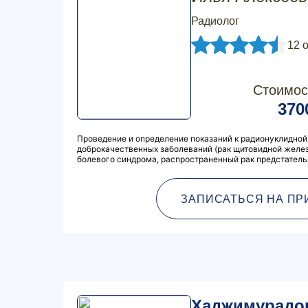
Радиолог
12 
Стоимос
370
Проведение и определение показаний к радионуклидной
доброкачественных заболеваний (рак щитовидной желез
болевого синдрома, распространенный рак предстател
ЗАПИСАТЬСЯ НА ПР
Хаджимурадо