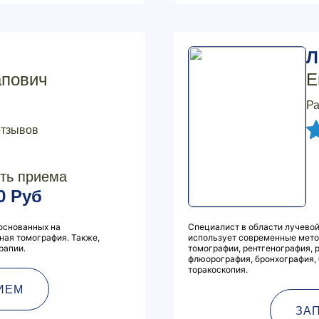
Л
апович
Е
Ра
отзывов
ть приема
0 Руб
основанных на
Специалист в области лучевой
рная томография. Также,
использует современные мето
рапии.
томографии, рентгенография, 
флюорография, бронхография, 
торакоскопия.
ИЕМ
ЗА