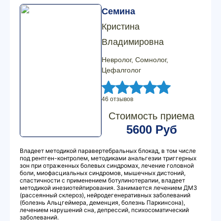
Семина
Кристина
Владимировна
Невролог, Сомнолог,
Цефалголог
46 отзывов
Стоимость приема
5600 Руб
Владеет методикой паравертебральных блокад, в том числе
под рентген-контролем, методиками анальгезии триггерных
зон при отраженных болевых синдромах, лечение головной
боли, миофасциальных синдромов, мышечных дистоний,
спастичности с применением ботулинотерапии, владеет
методикой инезиотейпирования. Занимается лечением ДМЗ
(рассеянный склероз), нейродегенеративных заболеваний
(болезнь Альцгеймера, деменция, болезнь Паркинсона),
лечением нарушений сна, депрессий, психосоматический
заболеваний.