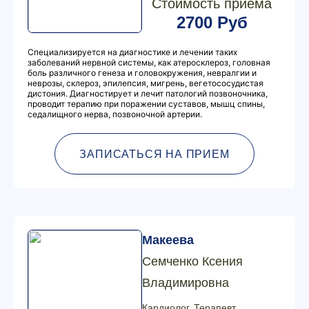
Стоимость приема
2700 Руб
Специализируется на диагностике и лечении таких
заболеваний нервной системы, как атеросклероз, головная
боль различного генеза и головокружения, невралгии и
неврозы, склероз, эпилепсия, мигрень, вегетососудистая
дистония. Диагностирует и лечит патологий позвоночника,
проводит терапию при поражении суставов, мышц спины,
седалищного нерва, позвоночной артерии.
ЗАПИСАТЬСЯ НА ПРИЕМ
Макеева
Семченко Ксения
Владимировна
Кардиолог, Терапевт,