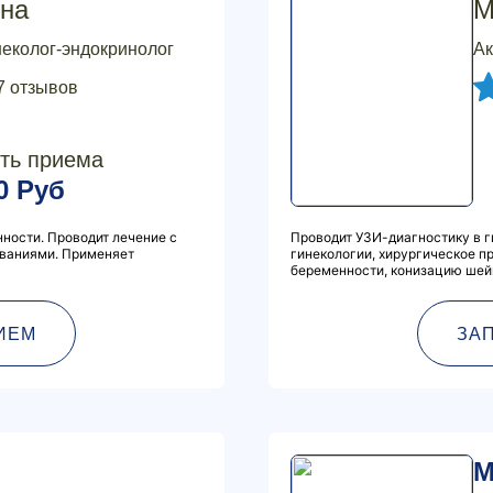
на
М
неколог-эндокринолог
Ак
7 отзывов
ть приема
0 Руб
ности. Проводит лечение с
Проводит УЗИ-диагностику в г
ваниями. Применяет
гинекологии, хирургическое 
беременности, конизацию шейк
ИЕМ
ЗА
М