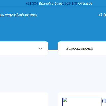
721 384
Врачей в базе
1 526 149
Отзывов
ывы
Услуги
Библиотека
+7 (
Л