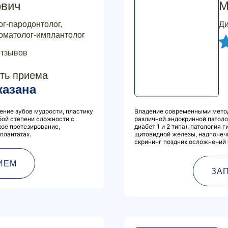
ович
М
ог-пародонтолог,
Ди
томатолог-имплантолог
отзывов
ть приема
казана
ение зубов мудрости, пластику
Владение современными метод
бой степени сложности с
различной эндокринной патоло
ое протезирование,
диабет 1 и 2 типа), патология
плантатах.
щитовидной железы, надпочеч
скрининг поздних осложнений 
ИЕМ
ЗА