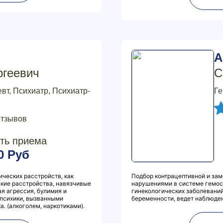
А
ргеевич
С
вт, Психиатр, Психиатр-
Ге
отзывов
ть приема
0 Руб
ических расстройств, как
Подбор контрацептивной и зам
кие расстройства, навязчивые
нарушениями в системе гемост
ая агрессия, булимия и
гинекологических заболеваний
 психики, вызванными
беременности, ведет наблюдени
. (алкоголем, наркотиками).