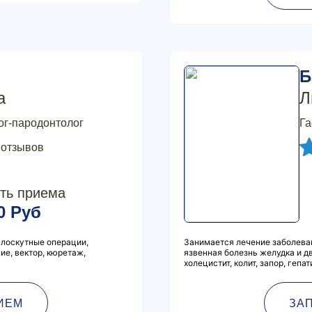
Б
а
Л
ог-пародонтолог
Га
 отзывов
ть приема
0 Руб
 лоскутные операции,
Занимается лечение заболеван
ие, вектор, кюретаж,
язвенная болезнь желудка и дв
холецистит, колит, запор, гепати
ИЕМ
ЗА