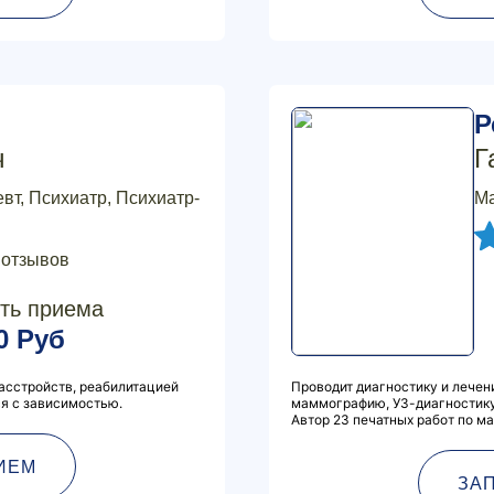
Р
ч
Г
вт, Психиатр, Психиатр-
М
 отзывов
ть приема
0 Руб
асстройств, реабилитацией
Проводит диагностику и лечен
я с зависимостью.
маммографию, УЗ-диагностику
Автор 23 печатных работ по м
ИЕМ
ЗА