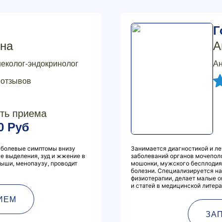
Г
на
А
неколог-эндокринолог
Ан
 отзывов
ть приема
0 Руб
, болевые симптомы внизу
Занимается диагностикой и ле
ые выделения, зуд и жжение в
заболеваний органов мочеполо
ыши, менопаузу, проводит
мошонки, мужского бесплодия
болезни. Специализируется на
физиотерапии, делает малые о
и статей в медицинской литер
ИЕМ
ЗА