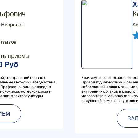
Х
льфович
К
 Невролог,
Ак
отзывов
ть приема
0 Руб
ой, центральной нервных
Врач акушер, гинеколог, гинек
иальные методики воздействия
Проводит диагностику и лечен
. Профессионально проводит
заболеваний шейки матки, мо
е сколиоза, остеохондроза и
внутренних органов и малого 
апии, электропунктуры.
малого таза в менопаузальном
нарушений гемостаза у женщи
ИЕМ
ЗА