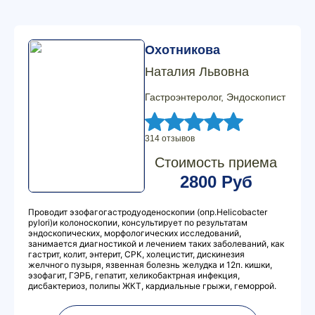
Охотникова
Наталия Львовна
Гастроэнтеролог, Эндоскопист
314 отзывов
Стоимость приема
2800 Руб
Проводит эзофагогастродуоденоскопии (опр.Hеlicobacter
pylori)и колоноскопии, консультирует по результатам
эндоскопических, морфологических исследований,
занимается диагностикой и лечением таких заболеваний, как
гастрит, колит, энтерит, СРК, холецистит, дискинезия
желчного пузыря, язвенная болезнь желудка и 12п. кишки,
эзофагит, ГЭРБ, гепатит, хеликобактрная инфекция,
дисбактериоз, полипы ЖКТ, кардиальные грыжи, геморрой.