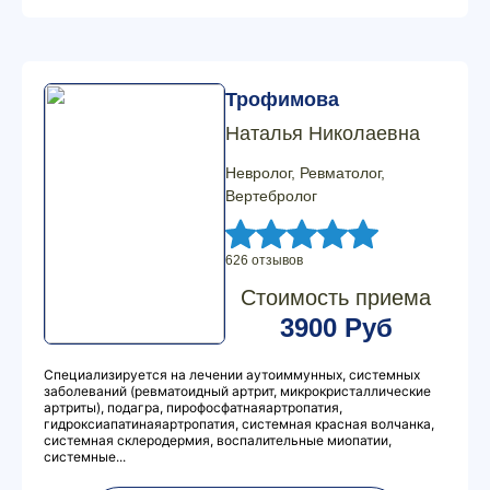
Трофимова
Наталья Николаевна
Невролог, Ревматолог,
Вертебролог
626 отзывов
Стоимость приема
3900 Руб
Специализируется на лечении аутоиммунных, системных
заболеваний (ревматоидный артрит, микрокристаллические
артриты), подагра, пирофосфатнаяартропатия,
гидроксиапатинаяартропатия, системная красная волчанка,
системная склеродермия, воспалительные миопатии,
системные...