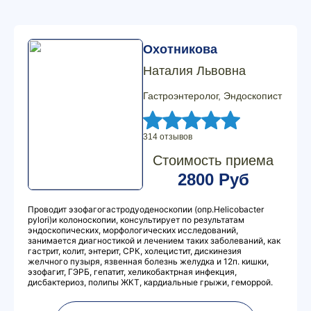
Охотникова
Наталия Львовна
Гастроэнтеролог, Эндоскопист
314 отзывов
Стоимость приема
2800 Руб
Проводит эзофагогастродуоденоскопии (опр.Hеlicobacter
pylori)и колоноскопии, консультирует по результатам
эндоскопических, морфологических исследований,
занимается диагностикой и лечением таких заболеваний, как
гастрит, колит, энтерит, СРК, холецистит, дискинезия
желчного пузыря, язвенная болезнь желудка и 12п. кишки,
эзофагит, ГЭРБ, гепатит, хеликобактрная инфекция,
дисбактериоз, полипы ЖКТ, кардиальные грыжи, геморрой.