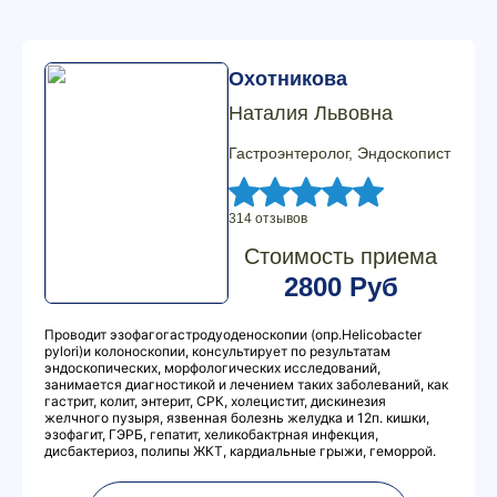
Охотникова
Наталия Львовна
Гастроэнтеролог, Эндоскопист
314 отзывов
Стоимость приема
2800 Руб
Проводит эзофагогастродуоденоскопии (опр.Hеlicobacter
pylori)и колоноскопии, консультирует по результатам
эндоскопических, морфологических исследований,
занимается диагностикой и лечением таких заболеваний, как
гастрит, колит, энтерит, СРК, холецистит, дискинезия
желчного пузыря, язвенная болезнь желудка и 12п. кишки,
эзофагит, ГЭРБ, гепатит, хеликобактрная инфекция,
дисбактериоз, полипы ЖКТ, кардиальные грыжи, геморрой.