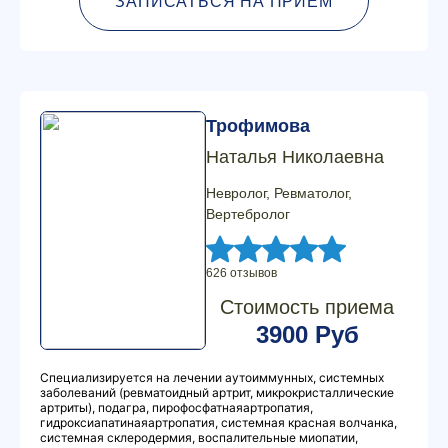
ЗАПИСАТЬСЯ НА ПРИЕМ
Трофимова
Наталья Николаевна
Невролог, Ревматолог,
Вертебролог
626 отзывов
Стоимость приема
3900 Руб
Специализируется на лечении аутоиммунных, системных
заболеваний (ревматоидный артрит, микрокристаллические
артриты), подагра, пирофосфатнаяартропатия,
гидроксиапатинаяартропатия, системная красная волчанка,
системная склеродермия, воспалительные миопатии,