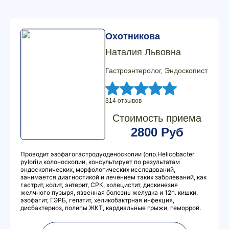
Охотникова
Наталия Львовна
Гастроэнтеролог, Эндоскопист
314 отзывов
Стоимость приема
2800 Руб
Проводит эзофагогастродуоденоскопии (опр.Hеlicobacter
pylori)и колоноскопии, консультирует по результатам
эндоскопических, морфологических исследований,
занимается диагностикой и лечением таких заболеваний, как
гастрит, колит, энтерит, СРК, холецистит, дискинезия
желчного пузыря, язвенная болезнь желудка и 12п. кишки,
эзофагит, ГЭРБ, гепатит, хеликобактрная инфекция,
дисбактериоз, полипы ЖКТ, кардиальные грыжи, геморрой.