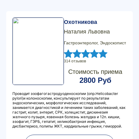
Охотникова
Наталия Львовна
Гастроэнтеролог, Эндоскопист
314 отзывов
Стоимость приема
2800 Руб
Проводит эзофагогастродуоденоскопии (опр.Hеlicobacter
pylori)и колоноскопии, консультирует по результатам
эндоскопических, морфологических исследований,
занимается диагностикой и лечением таких заболеваний, как
гастрит, колит, энтерит, СРК, холецистит, дискинезия
желчного пузыря, язвенная болезнь желудка и 12п. кишки,
эзофагит, ГЭРБ, гепатит, хеликобактрная инфекция,
дисбактериоз, полипы ЖКТ, кардиальные грыжи, геморрой.