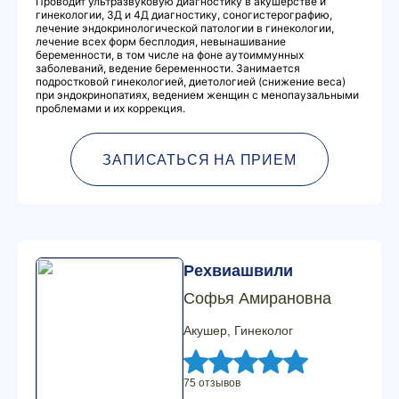
Проводит ультразвуковую диагностику в акушерстве и
гинекологии, 3Д и 4Д диагностику, соногистерографию,
лечение эндокринологической патологии в гинекологии,
лечение всех форм бесплодия, невынашивание
беременности, в том числе на фоне аутоиммунных
заболеваний, ведение беременности. Занимается
подростковой гинекологией, диетологией (снижение веса)
при эндокринопатиях, ведением женщин с менопаузальными
проблемами и их коррекция.
ЗАПИСАТЬСЯ НА ПРИЕМ
Рехвиашвили
Софья Амирановна
Акушер, Гинеколог
75 отзывов