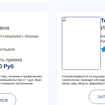
Т
вна
И
И-специалист, Акушер-
Ак
Ак
 отзывов
ть приема
0 Руб
тику, лечение и профилактику
Специализируется на акушерс
вмешательства от 1 дня. Врач
гинекологии, проводит обслед
ит лазерное омоложение
матки, мед. аборты, фармабор
ЗА
ИЕМ