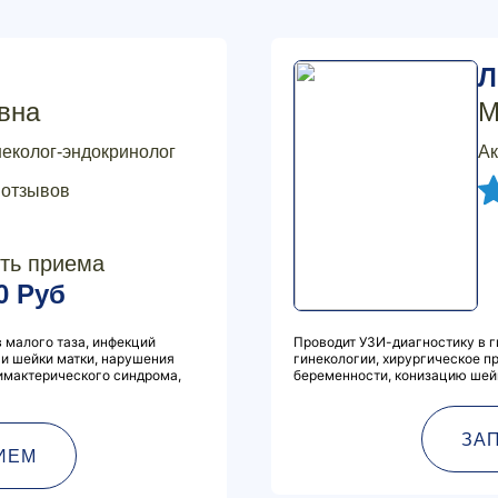
Л
вна
М
неколог-эндокринолог
Ак
 отзывов
ть приема
0 Руб
 малого таза, инфекций
Проводит УЗИ-диагностику в г
и шейки матки, нарушения
гинекологии, хирургическое 
имактерического синдрома,
беременности, конизацию шейк
ЗА
ИЕМ