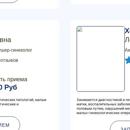
Х
вна
Л
ушер-гинеколог
Ак
 отзывов
ть приема
0 Руб
гических патологий, малые
Занимается диагностикой и л
ргические и
матки, воспалительных заболе
половым путем, нарушений ме
малых гинекологических опера
ИЕМ
ЗА