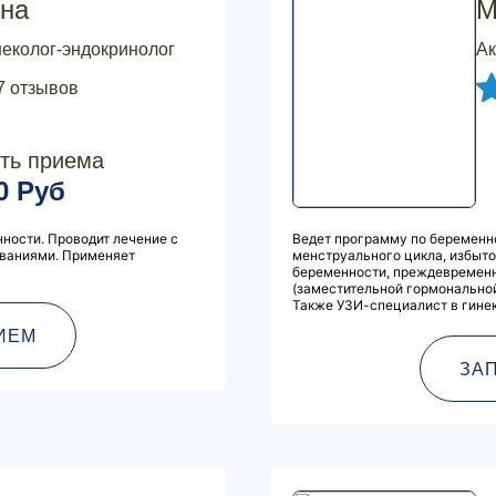
на
М
неколог-эндокринолог
Ак
7 отзывов
ть приема
0 Руб
ности. Проводит лечение с
Ведет программу по беременн
ваниями. Применяет
менструального цикла, избыт
беременности, преждевременн
(заместительной гормональной
Также УЗИ-специалист в гинек
ИЕМ
ЗА