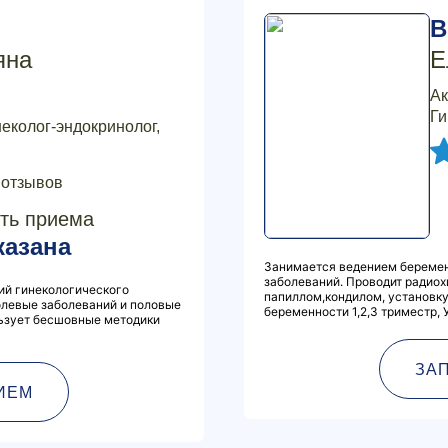
В
яна
Е
Ак
Ги
неколог-эндокринолог,
 отзывов
ть приема
казана
Занимается ведением беремен
заболеваний. Проводит радиох
ий гинекологического
папиллом,кондилом, установку
холевые заболеваний и половые
беременности 1,2,3 триместр, 
ьзует бесшовные методики
ЗА
ИЕМ