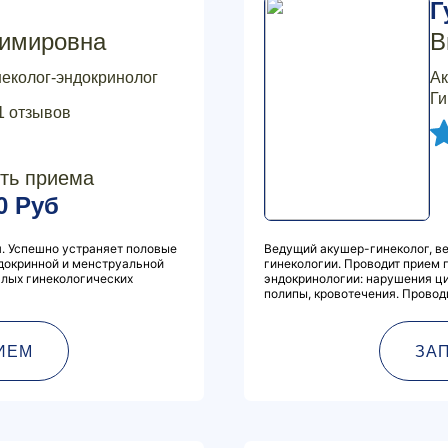
Г
имировна
В
неколог-эндокринолог
Ак
Ги
1 отзывов
ть приема
0 Руб
. Успешно устраняет половые
Ведущий акушер-гинеколог, ве
ндокринной и менструальной
гинекологии. Проводит прием 
алых гинекологических
эндокринологии: нарушения ци
полипы, кровотечения. Проводи
ИЕМ
ЗА