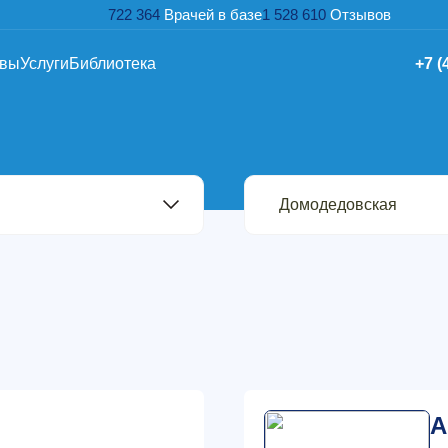
722 364
Врачей в базе
1 528 610
Отзывов
ывы
Услуги
Библиотека
+7 (
А