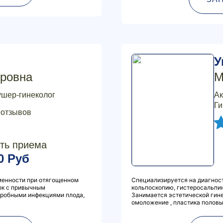
У
ровна
М
ушер-гинеколог
Ак
Ги
 отзывов
ть приема
0 Руб
менности при отягощенном
Специализируется на диагност
ок с привычным
кольпоскопию, гистеросальпин
тробными инфекциями плода,
Занимается эстетической гине
омоложение , пластика половых