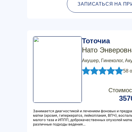
ЗАПИСАТЬСЯ НА ПР
Тоточиа
Нато Энверовн
Акушер, Гинеколог, Ак
58 
Стоимос
357
Занимается диагностикой и лечением фоновых и предр
матки (эрозия, гиперкератоз, лейкоплакия, ВПЧ), воспа
малого таза и ИППП, доброкачественных опухолей матки
различные подходы ведения...