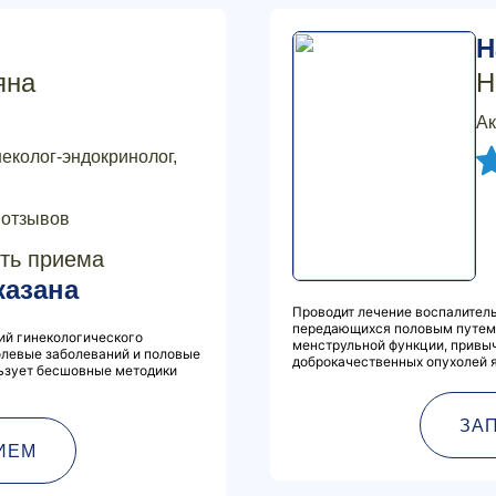
Н
яна
Н
Ак
неколог-эндокринолог,
 отзывов
ть приема
казана
Проводит лечение воспалитель
передающихся половым путем,
ий гинекологического
менструльной функции, привы
холевые заболеваний и половые
доброкачественных опухолей я
ьзует бесшовные методики
ЗА
ИЕМ