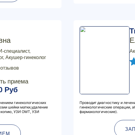
Т
вна
Е
И-специалист,
Ак
г, Акушер-гинеколог
 отзывов
ть приема
0 Руб
ечением гинекологических
Проводит диагностику и лечен
озии шейки матки,удаление
гинекологические операции, а
скопию, УЗИ ОМТ, УЗИ
фармакологические).
ЗА
ИЕМ