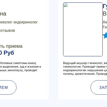
Г
на
В
неколог-эндокринолог
Ак
Ги
 отзывов
ть приема
0 Руб
, болевые симптомы внизу
Ведущий акушер-гинеколог, ве
ые выделения, зуд и жжение в
гинекологии. Проводит прием 
ыши, менопаузу, проводит
эндокринологии: нарушения ци
полипы, кровотечения. Проводи
ИЕМ
ЗА