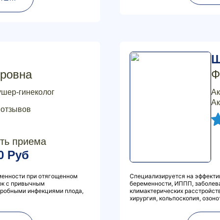
Ш
ровна
Ф
ушер-гинеколог
Ак
Ак
 отзывов
ть приема
0 Руб
менности при отягощенном
Специализируется на эффекти
ок с привычным
беременности, ИППП, заболева
тробными инфекциями плода,
климактерических расстройст
хирургия, кольпоскопия, озоно