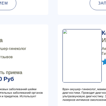
ИЕМ
ЗА
К
а
И
ушер-гинеколог
Ак
Ги
отзывов
ть приема
0 Руб
аковых заболеваний шейки
Врач акушер-гинеколог, маммо
лительных заболеваний органов
диагностики. Проводит диагно
 и придатков. Использует
ультразвуковую диагностику. 
лазерное интимное омоложение 