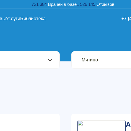
721 384
Врачей в базе
1 526 149
Отзывов
ывы
Услуги
Библиотека
+7 (
А