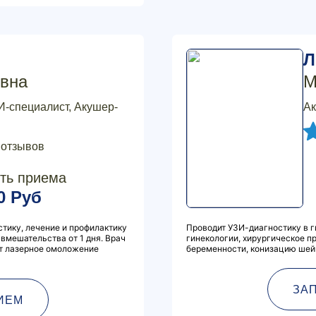
Л
вна
М
И-специалист, Акушер-
Ак
 отзывов
ть приема
0 Руб
тику, лечение и профилактику
Проводит УЗИ-диагностику в г
вмешательства от 1 дня. Врач
гинекологии, хирургическое 
ит лазерное омоложение
беременности, конизацию шейк
ЗА
ИЕМ