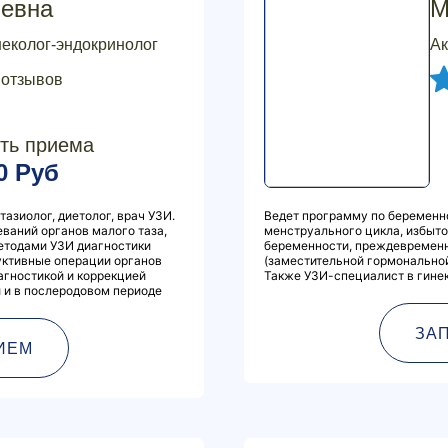
ьевна
М
неколог-эндокринолог
Ак
 отзывов
ть приема
0 Руб
тазиолог, диетолог, врач УЗИ.
Ведет программу по беременн
ваний органов малого таза,
менструального цикла, избыт
етодами УЗИ диагностики
беременности, преждевременн
руктивные операции органов
(заместительной гормональной
агностикой и коррекцией
Также УЗИ-специалист в гинек
 и в послеродовом периоде
ЗА
ИЕМ