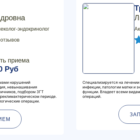
Т
ндровна
Л
неколог-эндокринолог
Ак
 отзывов
ть приема
0 Руб
емами нарушений
Специализируется на лечении
одия, невынашивания
инфекции, патологии матки и 
ичников, подбором ЗГТ
функции. Владеет всеми видам
преклимактерическом периоде.
операций.
логические операции.
ЗА
ИЕМ