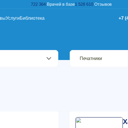
722 364
Врачей в базе
1 528 610
Отзывов
ывы
Услуги
Библиотека
+7 (
Х