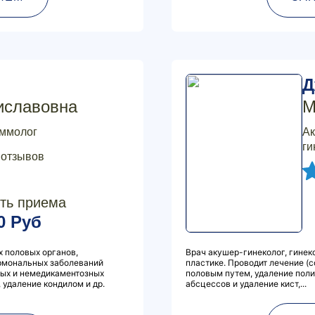
Д
иславовна
М
аммолог
Ак
ги
 отзывов
ть приема
0 Руб
 половых органов,
Врач акушер-гинеколог, гинек
рмональных заболеваний
пластике. Проводит лечение (
ных и немедикаментозных
половым путем, удаление поли
 удаление кондилом и др.
абсцессов и удаление кист,...