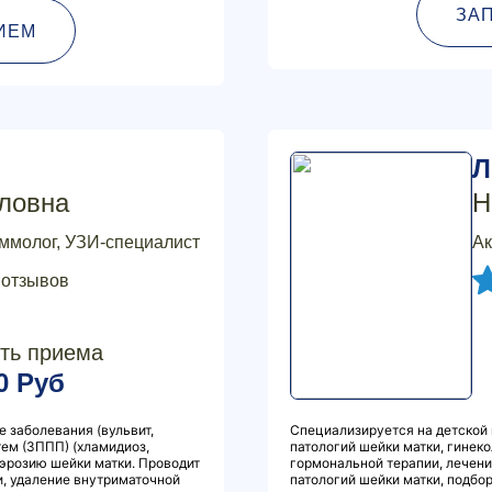
ЗА
ИЕМ
Л
ловна
Н
аммолог, УЗИ-специалист
Ак
 отзывов
ть приема
0 Руб
е заболевания (вульвит,
Специализируется на детской 
тем (ЗППП) (хламидиоз,
патологий шейки матки, гинек
 эрозию шейки матки. Проводит
гормональной терапии, лечени
, удаление внутриматочной
патологий шейки матки, подбо