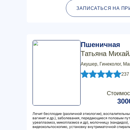
ЗАПИСАТЬСЯ НА ПР
Пшеничная
Татьяна Михай
Акушер, Гинеколог, М
237
Стоимос
300
Лечит бесплодие (различной этиологии), воспалительны
вагинит и др.), заболевания, передающиеся половым пу
уреаплазмоз, микоплазмоз и др), молочницу (кандидоз),
видеокольпоскопию, установку внутриматочной спирали