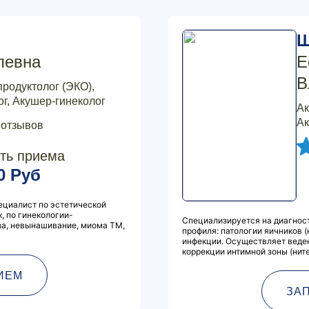
Ш
левна
Е
В
продуктолог (ЭКО),
г, Акушер-гинеколог
Ак
Ак
 отзывов
ть приема
0 Руб
ециалист по эстетической
, по гинекологии-
Специализируется на диагност
за, невынашивание, миома ТМ,
профиля: патологии яичников 
инфекции. Осуществляет веде
коррекции интимной зоны (ните
ИЕМ
ЗА