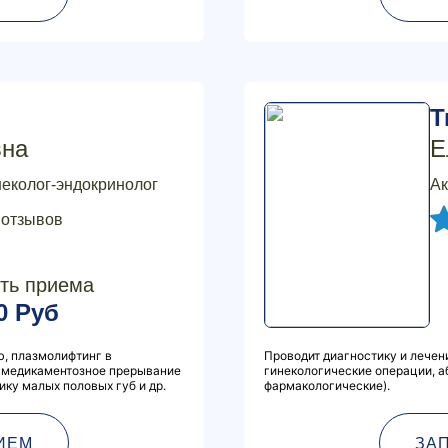
Т
вна
Е
неколог-эндокринолог
Ак
 отзывов
ть приема
0 Руб
ю, плазмолифтинг в
Проводит диагностику и лечен
, медикаментозное прерывание
гинекологические операции, а
ку малых половых губ и др.
фармакологические).
ИЕМ
ЗА