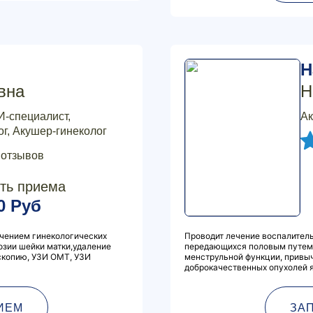
Н
вна
Н
И-специалист,
Ак
г, Акушер-гинеколог
 отзывов
ть приема
0 Руб
ечением гинекологических
Проводит лечение воспалитель
озии шейки матки,удаление
передающихся половым путем,
скопию, УЗИ ОМТ, УЗИ
менструльной функции, привы
доброкачественных опухолей я
ИЕМ
ЗА