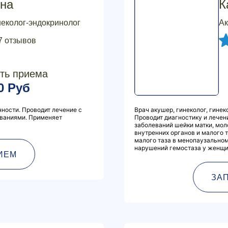
на
К
неколог-эндокринолог
Ак
7 отзывов
ть приема
0 Руб
ности. Проводит лечение с
Врач акушер, гинеколог, гинек
ваниями. Применяет
Проводит диагностику и лечен
заболеваний шейки матки, мо
внутренних органов и малого 
малого таза в менопаузальном
нарушений гемостаза у женщи
ИЕМ
ЗА