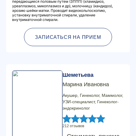
передающиеся половым путем (ЗППП) (хламидиоз,
уреаплазмоз, микоплазмоз и др), молочницу (кандидоз),
эрозию шейки матки. Проводит видеокольпоскопию,
установку внутриматочной спирали, удаление
внутриматочной спирали.
ЗАПИСАТЬСЯ НА ПРИЕМ
Шеметьева
Марина Ивановна
Акушер, Гинеколог, Маммолог,
УЗИ-специалист, Гинеколог-
эндокринолог
212 отзывов