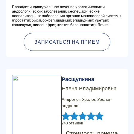
Проводит индивидуальное лечение урологических и
андрологических заболеваний: сеспецифические
воспалительные заболевания органов мочеполовой системы
(простатит‚ орхит‚ орхоэпидидимит‚ эпидидимит‚ уретрит‚
колликулит, пиелонефрит‚ цистит, баланопостит). Лечит...
ЗАПИСАТЬСЯ НА ПРИЕМ
Расщупкина
Елена Владимировна
Андролог, Уролог, Уролог-
андролог
243 отзывов
Стоимость приема