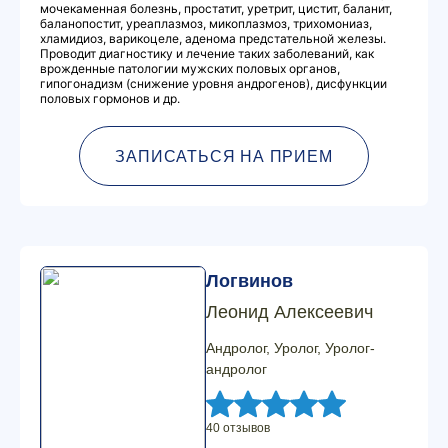
мочекаменная болезнь, простатит, уретрит, цистит, баланит,
баланопостит, уреаплазмоз, микоплазмоз, трихомониаз,
хламидиоз, варикоцеле, аденома предстательной железы.
Проводит диагностику и лечение таких заболеваний, как
врожденные патологии мужских половых органов,
гипогонадизм (снижение уровня андрогенов), дисфункции
половых гормонов и др.
ЗАПИСАТЬСЯ НА ПРИЕМ
Логвинов
Леонид Алексеевич
Андролог, Уролог, Уролог-
андролог
40 отзывов