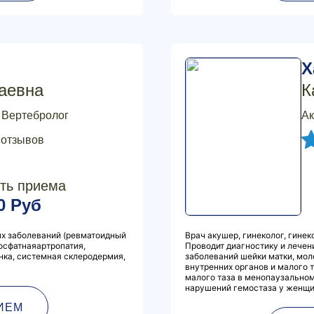
Х
аевна
К
, Вертебролог
Ак
 отзывов
ть приема
0 Руб
х заболеваний (ревматоидный
Врач акушер, гинеколог, гинек
фосфатнаяартропатия,
Проводит диагностику и лечен
нка, системная склеродермия,
заболеваний шейки матки, мо
внутренних органов и малого 
малого таза в менопаузальном
нарушений гемостаза у женщи
ИЕМ