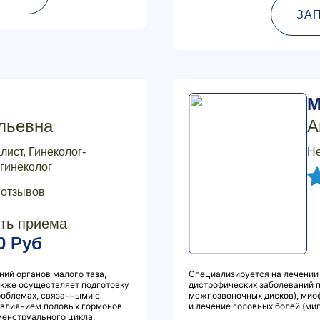
ЗА
М
льевна
А
лист, Гинеколог-
Не
-гинеколог
 отзывов
ть приема
0 Руб
ний органов малого таза,
Специализируется на лечении
также осуществляет подготовку
дистрофических заболеваний п
роблемах, связанными с
межпозвоночных дисков), мио
 влиянием половых гормонов
и лечение головных болей (мигр
менструального цикла,