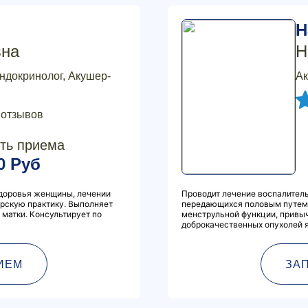
Н
вна
Н
эндокринолог, Акушер-
Ак
 отзывов
ть приема
0 Руб
здоровья женщины, лечении
Проводит лечение воспалитель
ерскую практику. Выполняет
передающихся половым путем,
матки. Консультирует по
менструльной функции, привы
доброкачественных опухолей я
ИЕМ
ЗА