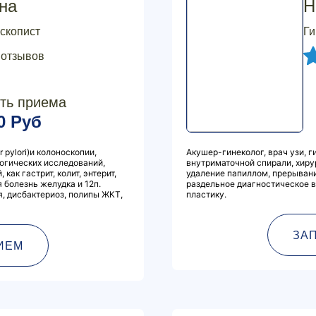
на
Н
оскопист
Ги
 отзывов
ть приема
0 Руб
 pylori)и колоноскопии,
Акушер-гинеколог, врач узи, 
логических исследований,
внутриматочной спирали, хиру
как гастрит, колит, энтерит,
удаление папиллом, прерыван
 болезнь желудка и 12п.
раздельное диагностическое 
я, дисбактериоз, полипы ЖКТ,
пластику.
ЗА
ИЕМ