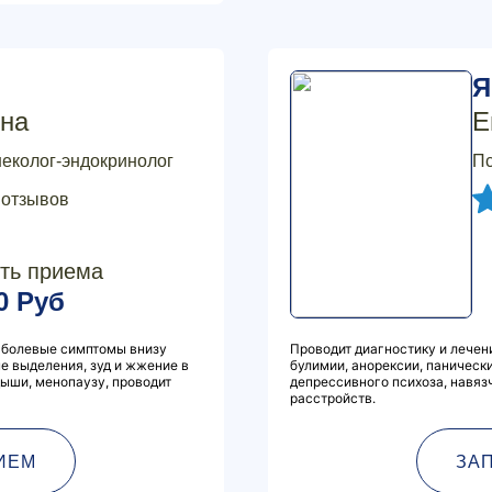
Я
на
Е
неколог-эндокринолог
Пс
 отзывов
ть приема
0 Руб
, болевые симптомы внизу
Проводит диагностику и лечен
ые выделения, зуд и жжение в
булимии, анорексии, панически
ыши, менопаузу, проводит
депрессивного психоза, навяз
расстройств.
ИЕМ
ЗА