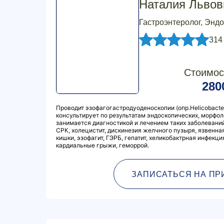
Наталия Львов
Гастроэнтеролог, Энд
314
Стоимос
280
Проводит эзофагогастродуоденоскопии (опр.Hеlicobacter
консультирует по результатам эндоскопических, морфо
занимается диагностикой и лечением таких заболеваний, 
СРК, холецистит, дискинезия желчного пузыря, язвенная
кишки, эзофагит, ГЭРБ, гепатит, хеликобактрная инфекци
кардиальные грыжи, геморрой.
ЗАПИСАТЬСЯ НА ПР