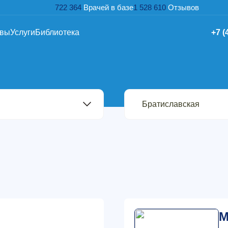
722 364
Врачей в базе
1 528 610
Отзывов
ывы
Услуги
Библиотека
+7 (
М