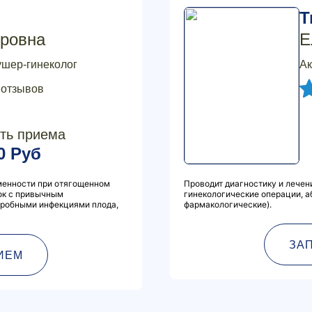
Т
ровна
Е
ушер-гинеколог
Ак
 отзывов
ть приема
0 Руб
менности при отягощенном
Проводит диагностику и лечен
ок с привычным
гинекологические операции, а
тробными инфекциями плода,
фармакологические).
ЗА
ИЕМ