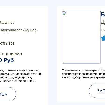
Б
аевна
Д
эндокринолог, Акушер-
Ок
 отзывов
ть приема
0 Руб
ия, гинеколог-эндокринолог,
Офтальмолог, оптометрист. П
(ваакумные, медикаментозный,
слезного канала, извлечение и
некологии, акушерству,
веках, подбор очков для зрения
 участие в конференциях.
ЗА
ИЕМ