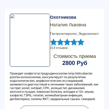
Охотникова
Наталия Львовна
Гастроэнтеролог, Эндоскопист
314 отзывов
Стоимость приема
2800 Руб
Проводит эзофагогастродуоденоскопии (опр.Hеlicobacter
pylori)и колоноскопии, консультирует по результатам
эндоскопических, морфологических исследований,
занимается диагностикой и лечением таких заболеваний, как
гастрит, колит, энтерит, СРК, холецистит, дискинезия
желчного пузыря, язвенная болезнь желудка и 12п. кишки,
эзофагит, ГЭРБ, гепатит, хеликобактрная инфекция,
дисбактериоз, полипы ЖКТ, кардиальные грыжи, геморрой.