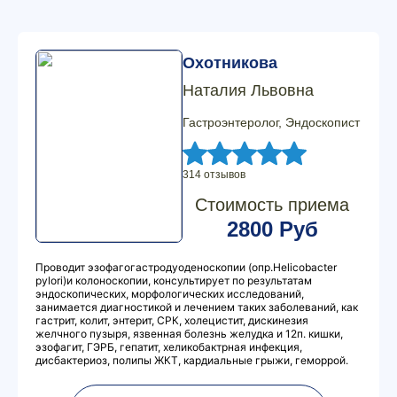
Охотникова
Наталия Львовна
Гастроэнтеролог, Эндоскопист
314 отзывов
Стоимость приема
2800 Руб
Проводит эзофагогастродуоденоскопии (опр.Hеlicobacter
pylori)и колоноскопии, консультирует по результатам
эндоскопических, морфологических исследований,
занимается диагностикой и лечением таких заболеваний, как
гастрит, колит, энтерит, СРК, холецистит, дискинезия
желчного пузыря, язвенная болезнь желудка и 12п. кишки,
эзофагит, ГЭРБ, гепатит, хеликобактрная инфекция,
дисбактериоз, полипы ЖКТ, кардиальные грыжи, геморрой.