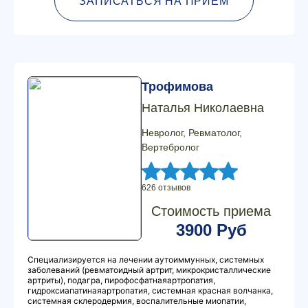
ЗАПИСАТЬСЯ НА ПРИЕМ
Трофимова
Наталья Николаевна
Невролог, Ревматолог,
Вертебролог
626 отзывов
Стоимость приема
3900 Руб
Специализируется на лечении аутоиммунных, системных
заболеваний (ревматоидный артрит, микрокристаллические
артриты), подагра, пирофосфатнаяартропатия,
гидроксиапатинаяартропатия, системная красная волчанка,
системная склеродермия, воспалительные миопатии,